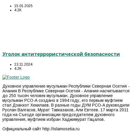
15.01.2025
4.2K
Уголок антитеррористической безопасности
13.11.2024
4.2K
Духовное управление мусульман Республики Северная Осетия -
Алания В Республике Северная Осетия - Алания насчитывается
до 250 тысяч человек мусульман. Духовное управление
мусульман РСО-А создано в 1994 году, его первым муфтием
стал Дзанхот Хекилаев. В разные годы ДУМ РСО-А руководили
Руслан Валгасов, Мурат Тавказахов, Али Евтеев. 17 марта 2011
года на Съезде организации председателем духовного
управления, муфтием избран Хаджимурат Гацалов.
Официальный сайт http://islamosetia.ru