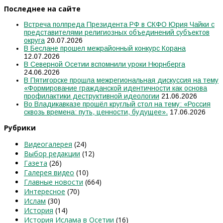
Последнее на сайте
Встреча полпреда Президента РФ в СКФО Юрия Чайки с
представителями религиозных объединений субъектов
округа
20.07.2026
В Беслане прошел межрайонный конкурс Корана
12.07.2026
В Северной Осетии вспомнили уроки Нюрнберга
24.06.2026
В Пятигорске прошла межрегиональная дискуссия на тему
«Формирование гражданской идентичности как основа
профилактики деструктивной идеологии
21.06.2026
Во Владикавказе прошёл круглый стол на тему: «Россия
сквозь времена: путь, ценности, будущее».
17.06.2026
Рубрики
Видеогалерея
(24)
Выбор редакции
(12)
Газета
(26)
Галерея видео
(10)
Главные новости
(664)
Интересное
(70)
Ислам
(30)
История
(14)
История Ислама в Осетии
(16)