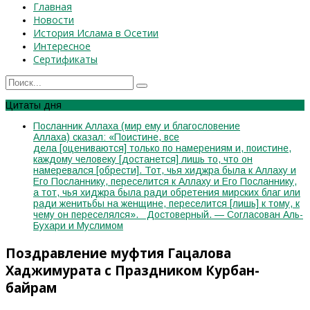
Главная
Новости
История Ислама в Осетии
Интересное
Сертификаты
Цитаты дня
Посланник Аллаха (мир ему и благословение
Аллаха) сказал: «Поистине, все
дела [оцениваются] только по намерениям и, поистине,
каждому человеку [достанется] лишь то, что он
намеревался [обрести]. Тот, чья хиджра была к Аллаху и
Его Посланнику, переселится к Аллаху и Его Посланнику,
а тот, чья хиджра была ради обретения мирских благ или
ради женитьбы на женщине, переселится [лишь] к тому, к
чему он переселялся». Достоверный. — Согласован Аль-
Бухари и Муслимом
Поздравление муфтия Гацалова
Хаджимурата с Праздником Курбан-
байрам