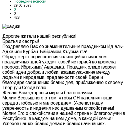
Последние новости
29.06.2023
0
0
428
Дорогие жители нашей республики!
Братья и сестры!
Поздравляю Вас со знаменательным праздником Ид аль-
Адха или Курбан-Байрамом,Къурманта!
Обряд жертвоприношения являющийся символом
праздничных дней уходит своей историей во времена
пророка Ибрахима( Авраама). Праздник олицетворяет
собой идеи добра и любви, взаимоуважения между
людьми и народами, преданности своей Вере и
благодаря свершению благих дел, приближению к своему
Творцу и Создателю.
Желаю Вам здоровья мира и благополучия .
Молим Всевышнего о том, чтобы ОН наполнил наши
сердца любовью и милосердием. Укрепил нашу
уверенность и наделил нас душевным спокойствием!
Молим Его о спокойствии в нашей стране и благополучии в
Республике, в каждом нашем доме, в каждой семье!
Успехов наших благих делах и благих начинаниях.