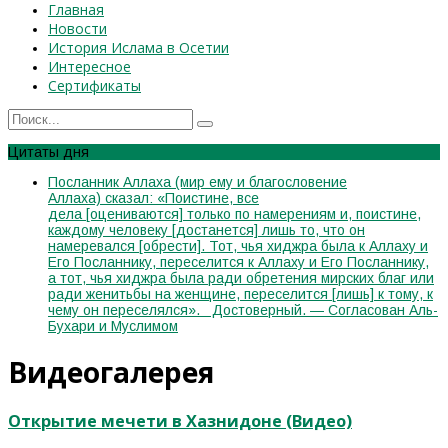
Главная
Новости
История Ислама в Осетии
Интересное
Сертификаты
Цитаты дня
Посланник Аллаха (мир ему и благословение
Аллаха) сказал: «Поистине, все
дела [оцениваются] только по намерениям и, поистине,
каждому человеку [достанется] лишь то, что он
намеревался [обрести]. Тот, чья хиджра была к Аллаху и
Его Посланнику, переселится к Аллаху и Его Посланнику,
а тот, чья хиджра была ради обретения мирских благ или
ради женитьбы на женщине, переселится [лишь] к тому, к
чему он переселялся». Достоверный. — Согласован Аль-
Бухари и Муслимом
Видеогалерея
Открытие мечети в Хазнидоне (Видео)