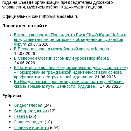
года на Съезде организации председателем духовного
управления, муфтием избран Хаджимурат Гацалов.
Официальный сайт http://islamosetia.ru
Последнее на сайте
Встреча полпреда Президента РФ в СКФО Юрия Чайки с
представителями религиозных объединений субъектов
округа
20.07.2026
В Беслане прошел межрайонный конкурс Корана
12.07.2026
В Северной Осетии вспомнили уроки Нюрнберга
24.06.2026
В Пятигорске прошла межрегиональная дискуссия на тему
«Формирование гражданской идентичности как основа
профилактики деструктивной идеологии
21.06.2026
Во Владикавказе прошёл круглый стол на тему: «Россия
сквозь времена: путь, ценности, будущее».
17.06.2026
Рубрики
Видеогалерея
(24)
Выбор редакции
(12)
Газета
(26)
Галерея видео
(10)
Главные новости
(664)