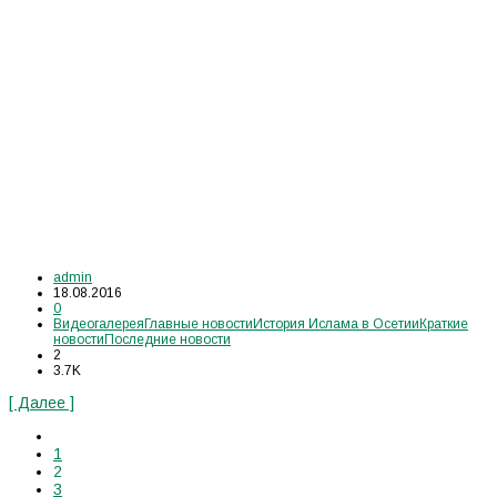
admin
18.08.2016
0
Видеогалерея
Главные новости
История Ислама в Осетии
Краткие
новости
Последние новости
2
3.7K
[ Далее ]
1
2
3