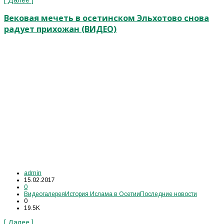
[ Далее ]
Вековая мечеть в осетинском Эльхотово снова
радует прихожан (ВИДЕО)
admin
15.02.2017
0
Видеогалерея
История Ислама в Осетии
Последние новости
0
19.5K
[ Далее ]