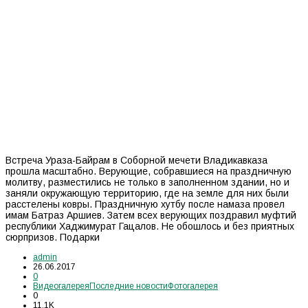
Встреча Ураза-Байрам в Соборной мечети Владикавказа
прошла масштабно. Верующие, собравшиеся на праздничную
молитву, разместились не только в заполненном здании, но и
заняли окружающую территорию, где на земле для них были
расстелены ковры. Праздничную хутбу после намаза провел
имам Батраз Аршиев. Затем всех верующих поздравил муфтий
республики Хаджимурат Гацалов. Не обошлось и без приятных
сюрпризов. Подарки
admin
26.06.2017
0
Видеогалерея
Последние новости
Фотогалерея
0
11.1K