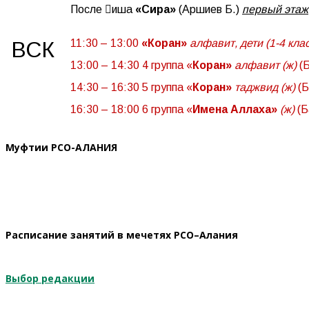
После

иша
«Сира»
(Аршиев Б.)
первый этаж
ВСК
11:30 – 13:00
«Коран»
алфавит, дети (1-4 кла
13:00 – 14:30 4 группа «
Коран»
алфавит (ж)
(Б
14:30 – 16:30 5 группа «
Коран»
таджвид (ж)
(Б
16:30 – 18:00 6 группа «
Имена Аллаха»
(ж)
(Б
Муфтии РСО-АЛАНИЯ
Расписание занятий в мечетях РСО–Алания
Выбор редакции