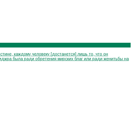
стине, каждому человеку [достанется] лишь то, что он
я хиджра была ради обретения мирских благ или ради женитьбы на