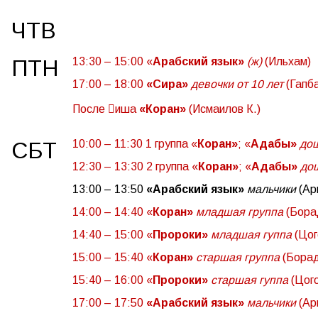
ЧТВ
ПТН
13:30 – 15:00 «
Арабский язык»
(ж)
(Ильхам)
17:00 – 18:00
«Сира»
девочки от 10 лет
(Гапба
После

иша
«Коран»
(Исмаилов К.)
СБТ
10:00 – 11:30 1 группа «
Коран»
; «
Адабы»
до
12:30 – 13:30 2 группа «
Коран»
; «
Адабы»
до
13:00 – 13:50
«Арабский язык»
мальчики
(Ар
14:00 – 14:40 «
Коран»
младшая группа
(Бора
14:40 – 15:00 «
Пророки»
младшая гуппа
(Цог
15:00 – 15:40 «
Коран»
старшая группа
(Борад
15:40 – 16:00 «
Пророки»
старшая гуппа
(Цог
17:00 – 17:50
«Арабский язык»
мальчики
(Ар