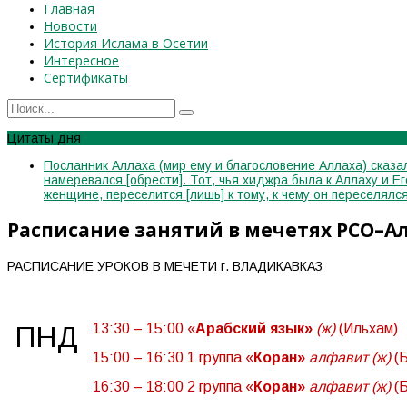
Главная
Новости
История Ислама в Осетии
Интересное
Сертификаты
Цитаты дня
Посланник Аллаха (мир ему и благословение Аллаха) сказал
намеревался [обрести]. Тот, чья хиджра была к Аллаху и Е
женщине, переселится [лишь] к тому, к чему он переселя
Расписание занятий в мечетях РСО–А
РАСПИСАНИЕ УРОКОВ В МЕЧЕТИ г. ВЛАДИКАВКАЗ
ПНД
13:30 – 15:00 «
Арабский язык»
(ж)
(Ильхам)
15:00 – 16:30 1 группа «
Коран»
алфавит (ж)
(Б
16:30 – 18:00 2 группа «
Коран»
алфавит (ж)
(Б