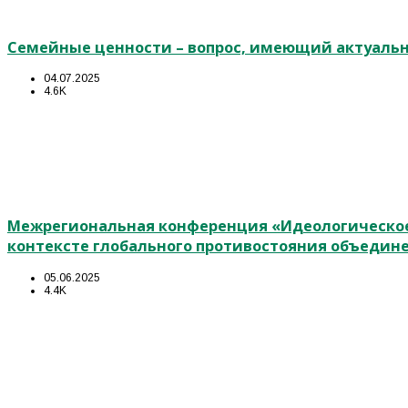
Семейные ценности – вопрос, имеющий актуальн
04.07.2025
4.6K
Межрегиональная конференция «Идеологическое
контексте глобального противостояния объедин
05.06.2025
4.4K