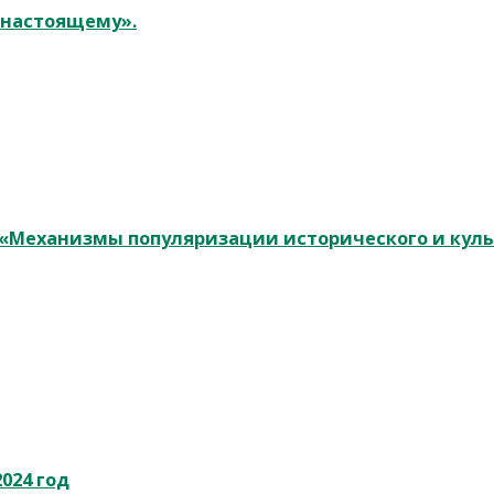
к настоящему».
у «Механизмы популяризации исторического и кул
024 год