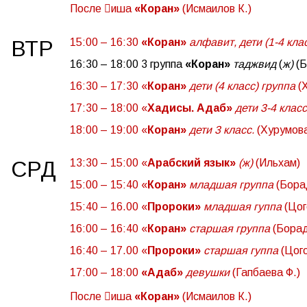
После

иша
«Коран»
(Исмаилов К.)
ВТР
15:00 – 16:30
«Коран»
алфавит, дети (1-4 кла
16:30 – 18:00 3 группа
«Коран»
таджвид
(
ж)
(Б
16:30 – 17:30 «
Коран»
дети (4 класс) группа
(Х
17:30 – 18:00 «
Хадисы. Адаб»
дети 3-4 клас
18:00 – 19:00 «
Коран»
дети 3 класс.
(Хурумова
СРД
13:30 – 15:00 «
Арабский язык»
(ж)
(Ильхам)
15:00 – 15:40 «
Коран»
младшая группа
(Бора
15:40 – 16.00 «
Пророки»
младшая гуппа
(Цог
16:00 – 16:40 «
Коран»
старшая группа
(Борад
16:40 – 17.00 «
Пророки»
старшая гуппа
(Цог
17:00 – 18:00
«Адаб»
девушки
(Гапбаева Ф.)
После

иша
«Коран»
(Исмаилов К.)