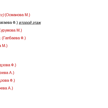
сс)
(Османова М.)
агаева Ф.)
второй этаж
урумова М.)
с.
(Гапбаева Ф.)
 М.)
дзова Ф.)
оева А.)
зова Ф.)
оева А.)