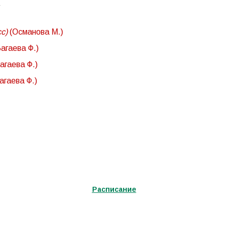
сс)
(Османова М.)
агаева Ф.)
агаева Ф.)
агаева Ф.)
Расписание