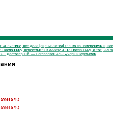
: «Поистине, все дела [оцениваются] только по намерениям и, пои
го Посланнику, переселится к Аллаху и Его Посланнику, а тот, чь
лся». Достоверный. — Согласован Аль-Бухари и Муслимом
лания
агаева Ф.)
агаева Ф.)