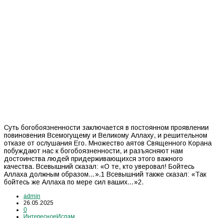
Суть богобоязненности заключается в постоянном проявлении
повиновения Всемогущему и Великому Аллаху, и решительном
отказе от ослушания Его. Множество аятов Священного Корана
побуждают нас к богобоязненности, и разъясняют нам
достоинства людей придерживающихся этого важного
качества. Всевышний сказал: «О те, кто уверовал! Бойтесь
Аллаха должным образом…».1 Всевышний также сказал: «Так
бойтесь же Аллаха по мере сил ваших…»2.
admin
26.05.2025
0
Интересное
Ислам