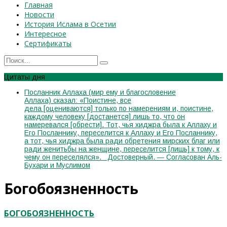
Главная
Новости
История Ислама в Осетии
Интересное
Сертификаты
Цитаты дня
Посланник Аллаха (мир ему и благословение
Аллаха) сказал: «Поистине, все
дела [оцениваются] только по намерениям и, поистине,
каждому человеку [достанется] лишь то, что он
намеревался [обрести]. Тот, чья хиджра была к Аллаху и
Его Посланнику, переселится к Аллаху и Его Посланнику,
а тот, чья хиджра была ради обретения мирских благ или
ради женитьбы на женщине, переселится [лишь] к тому, к
чему он переселялся». Достоверный. — Согласован Аль-
Бухари и Муслимом
Богобоязненность
БОГОБОЯЗНЕННОСТЬ