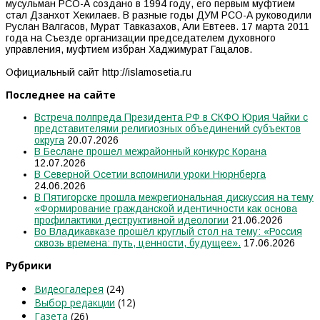
мусульман РСО-А создано в 1994 году, его первым муфтием
стал Дзанхот Хекилаев. В разные годы ДУМ РСО-А руководили
Руслан Валгасов, Мурат Тавказахов, Али Евтеев. 17 марта 2011
года на Съезде организации председателем духовного
управления, муфтием избран Хаджимурат Гацалов.
Официальный сайт http://islamosetia.ru
Последнее на сайте
Встреча полпреда Президента РФ в СКФО Юрия Чайки с
представителями религиозных объединений субъектов
округа
20.07.2026
В Беслане прошел межрайонный конкурс Корана
12.07.2026
В Северной Осетии вспомнили уроки Нюрнберга
24.06.2026
В Пятигорске прошла межрегиональная дискуссия на тему
«Формирование гражданской идентичности как основа
профилактики деструктивной идеологии
21.06.2026
Во Владикавказе прошёл круглый стол на тему: «Россия
сквозь времена: путь, ценности, будущее».
17.06.2026
Рубрики
Видеогалерея
(24)
Выбор редакции
(12)
Газета
(26)