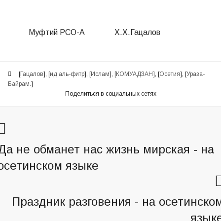
Муфтий РСО-А
Х.Х.Гацалов
[
Гацалов
], [
ид аль-фитр
], [
Ислам
], [
КОМУАДЗАН
], [
Осетия
], [
Ураза-
Байрам.
]
Поделиться в социальных сетях
Да не обманет нас жизнь мирская - на
осетинском языке
Праздник разговения - на осетинско
язык