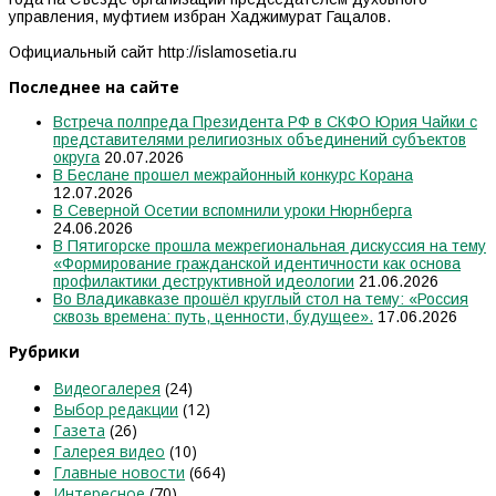
управления, муфтием избран Хаджимурат Гацалов.
Официальный сайт http://islamosetia.ru
Последнее на сайте
Встреча полпреда Президента РФ в СКФО Юрия Чайки с
представителями религиозных объединений субъектов
округа
20.07.2026
В Беслане прошел межрайонный конкурс Корана
12.07.2026
В Северной Осетии вспомнили уроки Нюрнберга
24.06.2026
В Пятигорске прошла межрегиональная дискуссия на тему
«Формирование гражданской идентичности как основа
профилактики деструктивной идеологии
21.06.2026
Во Владикавказе прошёл круглый стол на тему: «Россия
сквозь времена: путь, ценности, будущее».
17.06.2026
Рубрики
Видеогалерея
(24)
Выбор редакции
(12)
Газета
(26)
Галерея видео
(10)
Главные новости
(664)
Интересное
(70)