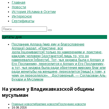
Главная
Новости
История Ислама в Осетии
Интересное
Сертификаты
Цитаты дня
Посланник Аллаха (мир ему и благословение
Аллаха) сказал: «Поистине, все
дела [оцениваются] только по намерениям и, поистине,
каждому человеку [достанется] лишь то, что он
намеревался [обрести]. Тот, чья хиджра была к Аллаху и
Его Посланнику, переселится к Аллаху и Его Посланнику,
а тот, чья хиджра была ради обретения мирских благ или
ради женитьбы на женщине, переселится [лишь] к тому, к
чему он переселялся». Достоверный. — Согласован Аль-
Бухари и Муслимом
На ужине у Владикавказской общины
мусульман
Главные новости
Краткие новости
Последние новости
16.06.2016