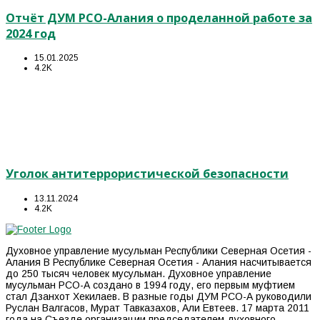
Отчёт ДУМ РСО-Алания о проделанной работе за
2024 год
15.01.2025
4.2K
Уголок антитеррористической безопасности
13.11.2024
4.2K
Духовное управление мусульман Республики Северная Осетия -
Алания В Республике Северная Осетия - Алания насчитывается
до 250 тысяч человек мусульман. Духовное управление
мусульман РСО-А создано в 1994 году, его первым муфтием
стал Дзанхот Хекилаев. В разные годы ДУМ РСО-А руководили
Руслан Валгасов, Мурат Тавказахов, Али Евтеев. 17 марта 2011
года на Съезде организации председателем духовного