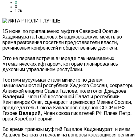
0
0
1.7K
15 июня по приглашению муфтия Северной Осетии
Хаджимурата Гацалова Владикавказскую мечеть во
время разговения посетили представители власти,
религиозных конфенссий и общественные деятели.
Это не первая встреча в череде так называемых
«тематических ифтаров», которые планировались
духовным управлением республики.
Гостями мусульман стали министр по делам
национальностей республики Хадиков Сослан, секратерь
Аланской епархии Савва Гаглоев, политолог Дзидзоев
Валерий
, член Общественной Палаты республики
Кантемиров Олег, сценарист и режиссер Макиев Сослан,
председатель Союза Кавалеров орденов СССР и РФ
Гизоев
Валерий
, Член союза писателей РФ Плиев Петр,
врач Харебов Георгий.
Во время трапезы муфтий Гацалов Хаджимурат и имам
Аршиев Батраз отвечали на вопросы касающиеся религии