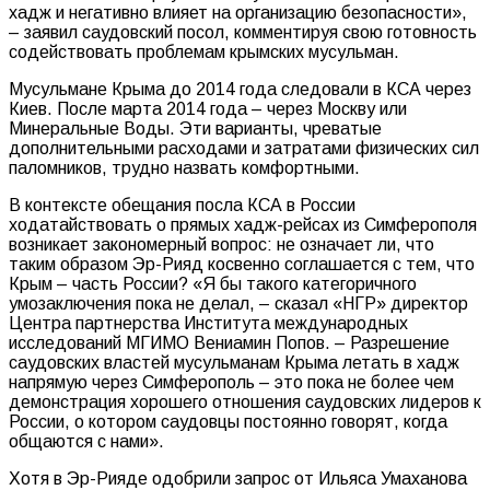
хадж и негативно влияет на организацию безопасности»,
– заявил саудовский посол, комментируя свою готовность
содействовать проблемам крымских мусульман.
Мусульмане Крыма до 2014 года следовали в КСА через
Киев. После марта 2014 года – через Москву или
Минеральные Воды. Эти варианты, чреватые
дополнительными расходами и затратами физических сил
паломников, трудно назвать комфортными.
В контексте обещания посла КСА в России
ходатайствовать о прямых хадж-рейсах из Симферополя
возникает закономерный вопрос: не означает ли, что
таким образом Эр-Рияд косвенно соглашается с тем, что
Крым – часть России? «Я бы такого категоричного
умозаключения пока не делал, – сказал «НГР» директор
Центра партнерства Института международных
исследований МГИМО Вениамин Попов. – Разрешение
саудовских властей мусульманам Крыма летать в хадж
напрямую через Симферополь – это пока не более чем
демонстрация хорошего отношения саудовских лидеров к
России, о котором саудовцы постоянно говорят, когда
общаются с нами».
Хотя в Эр-Рияде одобрили запрос от Ильяса Умаханова