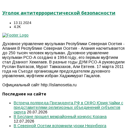
Уголок антитеррористической безопасности
13.11.2024
4.2K
Духовное управление мусульман Республики Северная Осетия -
Алания В Республике Северная Осетия - Алания насчитывается
до 250 тысяч человек мусульман. Духовное управление
мусульман РСО-А создано в 1994 году, его первым муфтием
стал Дзанхот Хекилаев. В разные годы ДУМ РСО-А руководили
Руслан Валгасов, Мурат Тавказахов, Али Евтеев. 17 марта 2011
года на Съезде организации председателем духовного
управления, муфтием избран Хаджимурат Гацалов.
Официальный сайт http://islamosetia.ru
Последнее на сайте
Встреча полпреда Президента РФ в СКФО Юрия Чайки с
представителями религиозных объединений субъектов
округа
20.07.2026
В Беслане прошел межрайонный конкурс Корана
12.07.2026
В Северной Осетии вспомнили уроки Нюрнберга