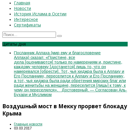
Главная
Новости
История Ислама в Осетии
Интересное
Сертификаты
Цитаты дня
Посланник Аллаха (мир ему и благословение
Аллаха) сказал: «Поистине, все
дела [оцениваются] только по намерениям и, поистине,
каждому человеку [достанется] лишь то, что он
намеревался [обрести]. Тот, чья хиджра была к Аллаху и
Его Посланнику, переселится к Аллаху и Его Посланнику,
а тот, чья хиджра была ради обретения мирских благ или
ради женитьбы на женщине, переселится [лишь] к тому, к
чему он переселялся». Достоверный. — Согласован Аль-
Бухари и Муслимом
Воздушный мост в Мекку прорвет блокаду
Крыма
Главные новости
03.03.2017