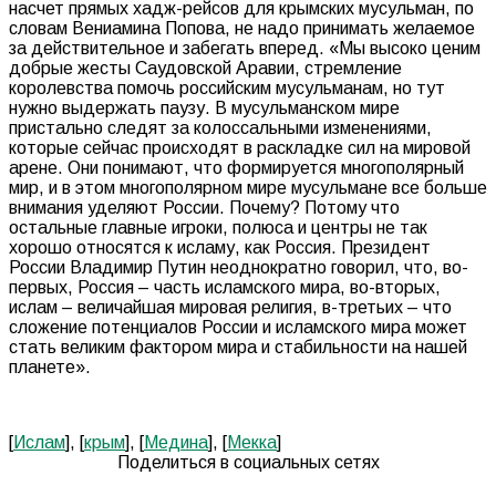
насчет прямых хадж-рейсов для крымских мусульман, по
словам Вениамина Попова, не надо принимать желаемое
за действительное и забегать вперед. «Мы высоко ценим
добрые жесты Саудовской Аравии, стремление
королевства помочь российским мусульманам, но тут
нужно выдержать паузу. В мусульманском мире
пристально следят за колоссальными изменениями,
которые сейчас происходят в раскладке сил на мировой
арене. Они понимают, что формируется многополярный
мир, и в этом многополярном мире мусульмане все больше
внимания уделяют России. Почему? Потому что
остальные главные игроки, полюса и центры не так
хорошо относятся к исламу, как Россия. Президент
России Владимир Путин неоднократно говорил, что, во-
первых, Россия – часть исламского мира, во-вторых,
ислам – величайшая мировая религия, в-третьих – что
сложение потенциалов России и исламского мира может
стать великим фактором мира и стабильности на нашей
планете».
[
Ислам
], [
крым
], [
Медина
], [
Мекка
]
Поделиться в социальных сетях