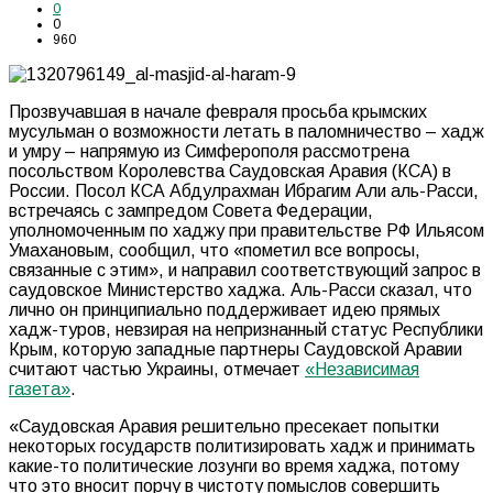
0
0
960
Прозвучавшая в начале февраля просьба крымских
мусульман о возможности летать в паломничество – хадж
и умру – напрямую из Симферополя рассмотрена
посольством Королевства Саудовская Аравия (КСА) в
России. Посол КСА Абдулрахман Ибрагим Али аль-Расси,
встречаясь с зампредом Совета Федерации,
уполномоченным по хаджу при правительстве РФ Ильясом
Умахановым, сообщил, что «пометил все вопросы,
связанные с этим», и направил соответствующий запрос в
саудовское Министерство хаджа. Аль-Расси сказал, что
лично он принципиально поддерживает идею прямых
хадж-туров, невзирая на непризнанный статус Республики
Крым, которую западные партнеры Саудовской Аравии
считают частью Украины, отмечает
«Независимая
газета»
.
«Саудовская Аравия решительно пресекает попытки
некоторых государств политизировать хадж и принимать
какие-то политические лозунги во время хаджа, потому
что это вносит порчу в чистоту помыслов совершить