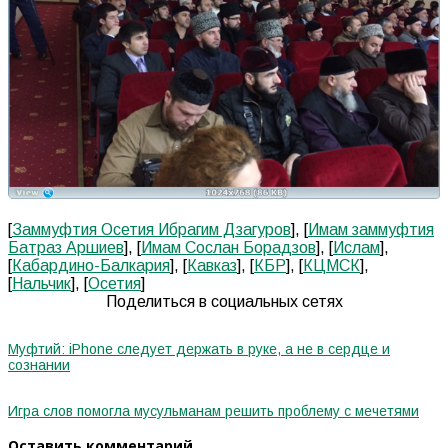
[
Заммуфтия Осетия Ибрагим Дзагуров
], [
Имам заммуфтия
Батраз Аршиев
], [
Имам Сослан Борадзов
], [
Ислам
],
[
Кабардино-Балкария
], [
Кавказ
], [
КБР
], [
КЦМСК
],
[
Нальчик
], [
Осетия
]
Поделиться в социальных сетях
Муфтий: iPhone следует держать в руке, а не в сердце и
сознании
Игра слов помогла мусульманам решить проблему с мечетями
Оставить комментарий