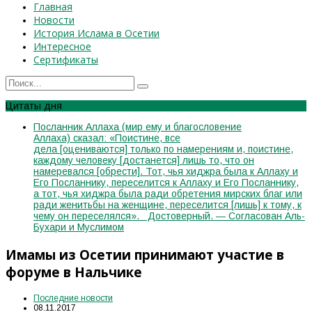
Главная
Новости
История Ислама в Осетии
Интересное
Сертификаты
Цитаты дня
Посланник Аллаха (мир ему и благословение
Аллаха) сказал: «Поистине, все
дела [оцениваются] только по намерениям и, поистине,
каждому человеку [достанется] лишь то, что он
намеревался [обрести]. Тот, чья хиджра была к Аллаху и
Его Посланнику, переселится к Аллаху и Его Посланнику,
а тот, чья хиджра была ради обретения мирских благ или
ради женитьбы на женщине, переселится [лишь] к тому, к
чему он переселялся». Достоверный. — Согласован Аль-
Бухари и Муслимом
Имамы из Осетии принимают участие в
форуме в Нальчике
Последние новости
08.11.2017