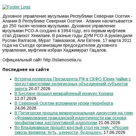
Духовное управление мусульман Республики Северная Осетия -
Алания В Республике Северная Осетия - Алания насчитывается
до 250 тысяч человек мусульман. Духовное управление
мусульман РСО-А создано в 1994 году, его первым муфтием
стал Дзанхот Хекилаев. В разные годы ДУМ РСО-А руководили
Руслан Валгасов, Мурат Тавказахов, Али Евтеев. 17 марта 2011
года на Съезде организации председателем духовного
управления, муфтием избран Хаджимурат Гацалов.
Официальный сайт http://islamosetia.ru
Последнее на сайте
Встреча полпреда Президента РФ в СКФО Юрия Чайки с
представителями религиозных объединений субъектов
округа
20.07.2026
В Беслане прошел межрайонный конкурс Корана
12.07.2026
В Северной Осетии вспомнили уроки Нюрнберга
24.06.2026
В Пятигорске прошла межрегиональная дискуссия на тему
«Формирование гражданской идентичности как основа
профилактики деструктивной идеологии
21.06.2026
Во Владикавказе прошёл круглый стол на тему: «Россия
сквозь времена: путь, ценности, будущее».
17.06.2026