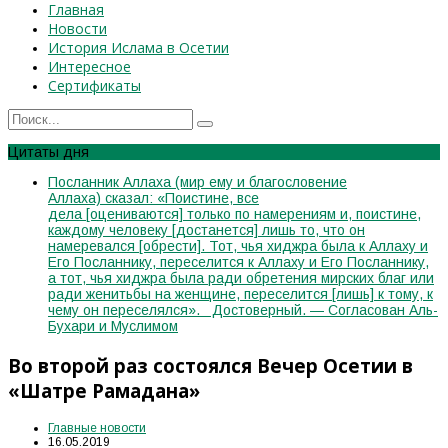
Главная
Новости
История Ислама в Осетии
Интересное
Сертификаты
Цитаты дня
Посланник Аллаха (мир ему и благословение
Аллаха) сказал: «Поистине, все
дела [оцениваются] только по намерениям и, поистине,
каждому человеку [достанется] лишь то, что он
намеревался [обрести]. Тот, чья хиджра была к Аллаху и
Его Посланнику, переселится к Аллаху и Его Посланнику,
а тот, чья хиджра была ради обретения мирских благ или
ради женитьбы на женщине, переселится [лишь] к тому, к
чему он переселялся». Достоверный. — Согласован Аль-
Бухари и Муслимом
Во второй раз состоялся Вечер Осетии в
«Шатре Рамадана»
Главные новости
16.05.2019