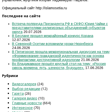
Официальный сайт http://islamosetia.ru
Последнее на сайте
Встреча полпреда Президента РФ в СКФО Юрия Чайки с
представителями религиозных объединений субъектов
округа
20.07.2026
В Беслане прошел межрайонный конкурс Корана
12.07.2026
В Северной Осетии вспомнили уроки Нюрнберга
24.06.2026
В Пятигорске прошла межрегиональная дискуссия на тему
«Формирование гражданской идентичности как основа
профилактики деструктивной идеологии
21.06.2026
Во Владикавказе прошёл круглый стол на тему: «Россия
сквозь времена: путь, ценности, будущее».
17.06.2026
Рубрики
Видеогалерея
(24)
Выбор редакции
(12)
Газета
(26)
Галерея видео
(10)
Главные новости
(664)
Интересное
(70)