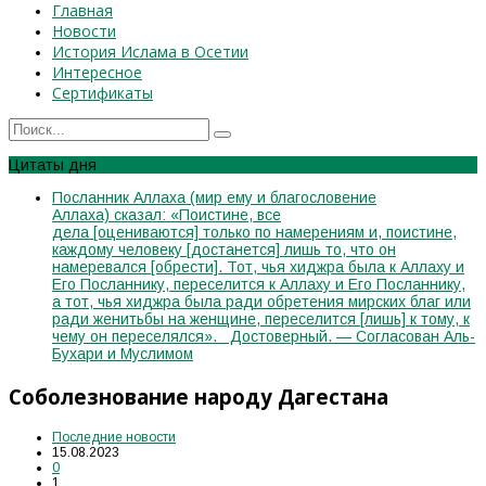
Главная
Новости
История Ислама в Осетии
Интересное
Сертификаты
Цитаты дня
Посланник Аллаха (мир ему и благословение
Аллаха) сказал: «Поистине, все
дела [оцениваются] только по намерениям и, поистине,
каждому человеку [достанется] лишь то, что он
намеревался [обрести]. Тот, чья хиджра была к Аллаху и
Его Посланнику, переселится к Аллаху и Его Посланнику,
а тот, чья хиджра была ради обретения мирских благ или
ради женитьбы на женщине, переселится [лишь] к тому, к
чему он переселялся». Достоверный. — Согласован Аль-
Бухари и Муслимом
Соболезнование народу Дагестана
Последние новости
15.08.2023
0
1