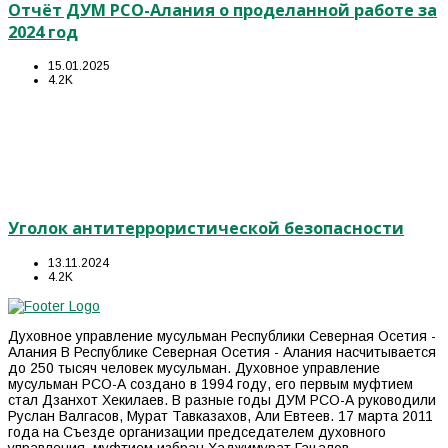
Отчёт ДУМ РСО-Алания о проделанной работе за
2024 год
15.01.2025
4.2K
Уголок антитеррористической безопасности
13.11.2024
4.2K
Духовное управление мусульман Республики Северная Осетия -
Алания В Республике Северная Осетия - Алания насчитывается
до 250 тысяч человек мусульман. Духовное управление
мусульман РСО-А создано в 1994 году, его первым муфтием
стал Дзанхот Хекилаев. В разные годы ДУМ РСО-А руководили
Руслан Валгасов, Мурат Тавказахов, Али Евтеев. 17 марта 2011
года на Съезде организации председателем духовного
управления, муфтием избран Хаджимурат Гацалов.