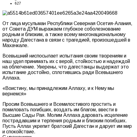
627
От лица мусульман Республики Северная Осетия-Алания,
от Совета ДУМ выражаем глубокое соболезнование
родным и близким, а также всему многонациональному
народу Дагестана в связи с трагедией, произошедшей в
Махачкале.
Всевышний ниспосылает испытания своим творениям и
наш удел принимать их с верой, стойкостью и надеждой
на облегчение. Уверены, что дагестанцы выдержат это
испытание достойно, сплотившись ради Всевышнего
Аллаха.
«Воистину, мы принадлежим Аллаху, и к Нему мы
вернемся»
Просим Всевышнего и Всемилостивого простить и
помиловать погибших, воздать им благом, ввести в
Высшие Сады Рая. Молим Аллаха даровать исцеление
пострадавшим и терпения родным и близким погибших.
Пусть Аллах укрепит братский Дагестан и дарует им мир
и спокойствие.