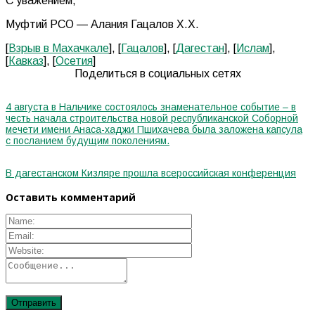
С уважением,
Муфтий РСО — Алания Гацалов Х.Х.
[
Взрыв в Махачкале
], [
Гацалов
], [
Дагестан
], [
Ислам
],
[
Кавказ
], [
Осетия
]
Поделиться в социальных сетях
4 августа в Нальчике состоялось знаменательное событие – в
честь начала строительства новой республиканской Соборной
мечети имени Анаса-хаджи Пшихачева была заложена капсула
с посланием будущим поколениям.
В дагестанском Кизляре прошла всероссийская конференция
Оставить комментарий