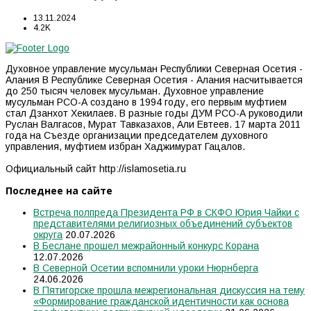
13.11.2024
4.2K
Духовное управление мусульман Республики Северная Осетия -
Алания В Республике Северная Осетия - Алания насчитывается
до 250 тысяч человек мусульман. Духовное управление
мусульман РСО-А создано в 1994 году, его первым муфтием
стал Дзанхот Хекилаев. В разные годы ДУМ РСО-А руководили
Руслан Валгасов, Мурат Тавказахов, Али Евтеев. 17 марта 2011
года на Съезде организации председателем духовного
управления, муфтием избран Хаджимурат Гацалов.
Официальный сайт http://islamosetia.ru
Последнее на сайте
Встреча полпреда Президента РФ в СКФО Юрия Чайки с
представителями религиозных объединений субъектов
округа
20.07.2026
В Беслане прошел межрайонный конкурс Корана
12.07.2026
В Северной Осетии вспомнили уроки Нюрнберга
24.06.2026
В Пятигорске прошла межрегиональная дискуссия на тему
«Формирование гражданской идентичности как основа