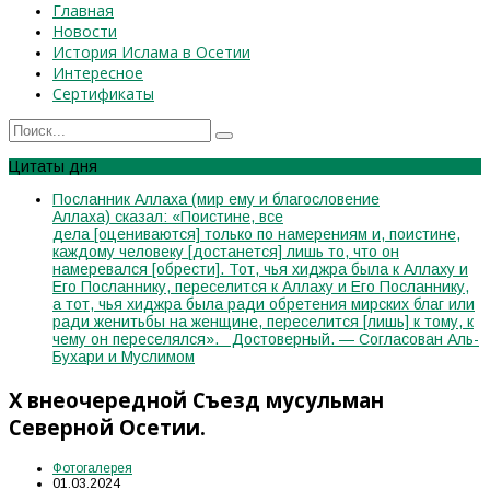
Главная
Новости
История Ислама в Осетии
Интересное
Сертификаты
Цитаты дня
Посланник Аллаха (мир ему и благословение
Аллаха) сказал: «Поистине, все
дела [оцениваются] только по намерениям и, поистине,
каждому человеку [достанется] лишь то, что он
намеревался [обрести]. Тот, чья хиджра была к Аллаху и
Его Посланнику, переселится к Аллаху и Его Посланнику,
а тот, чья хиджра была ради обретения мирских благ или
ради женитьбы на женщине, переселится [лишь] к тому, к
чему он переселялся». Достоверный. — Согласован Аль-
Бухари и Муслимом
X внеочередной Съезд мусульман
Северной Осетии.
Фотогалерея
01.03.2024