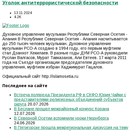
Уголок антитеррористической безопасности
13.11.2024
4.2K
Духовное управление мусульман Республики Северная Осетия -
Алания В Республике Северная Осетия - Алания насчитывается
до 250 тысяч человек мусульман. Духовное управление
мусульман РСО-А создано в 1994 году, его первым муфтием
стал Дзанхот Хекилаев. В разные годы ДУМ РСО-А руководили
Руслан Валгасов, Мурат Тавказахов, Али Евтеев. 17 марта 2011
года на Съезде организации председателем духовного
управления, муфтием избран Хаджимурат Гацалов.
Официальный сайт http://islamosetia.ru
Последнее на сайте
Встреча полпреда Президента РФ в СКФО Юрия Чайки с
представителями религиозных объединений субъектов
округа
20.07.2026
В Беслане прошел межрайонный конкурс Корана
12.07.2026
В Северной Осетии вспомнили уроки Нюрнберга
24.06.2026
В Пятигорске прошла межрегиональная дискуссия на тему