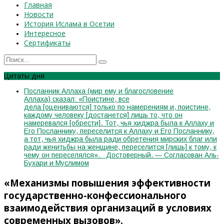
Главная
Новости
История Ислама в Осетии
Интересное
Сертификаты
Цитаты дня
Посланник Аллаха (мир ему и благословение
Аллаха) сказал: «Поистине, все
дела [оцениваются] только по намерениям и, поистине,
каждому человеку [достанется] лишь то, что он
намеревался [обрести]. Тот, чья хиджра была к Аллаху и
Его Посланнику, переселится к Аллаху и Его Посланнику,
а тот, чья хиджра была ради обретения мирских благ или
ради женитьбы на женщине, переселится [лишь] к тому, к
чему он переселялся». Достоверный. — Согласован Аль-
Бухари и Муслимом
«Механизмы повышения эффективности
государственно-конфессионального
взаимодействия организаций в условиях
современных вызовов».