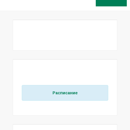
МУФТИИ РСО-АЛАНИЯ
РАСПИСАНИЕ ЗАНЯТИЙ В МЕЧЕТЯХ
РСО–АЛАНИЯ
Расписание