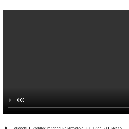
[
Гацалов
], [
Духовное управление мусульман РСО-Алания
], [
Ислам
],