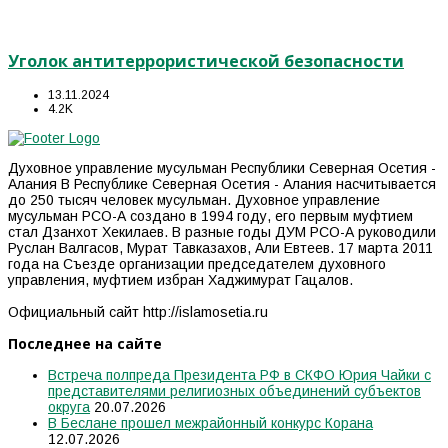
Уголок антитеррористической безопасности
13.11.2024
4.2K
Духовное управление мусульман Республики Северная Осетия -
Алания В Республике Северная Осетия - Алания насчитывается
до 250 тысяч человек мусульман. Духовное управление
мусульман РСО-А создано в 1994 году, его первым муфтием
стал Дзанхот Хекилаев. В разные годы ДУМ РСО-А руководили
Руслан Валгасов, Мурат Тавказахов, Али Евтеев. 17 марта 2011
года на Съезде организации председателем духовного
управления, муфтием избран Хаджимурат Гацалов.
Официальный сайт http://islamosetia.ru
Последнее на сайте
Встреча полпреда Президента РФ в СКФО Юрия Чайки с
представителями религиозных объединений субъектов
округа
20.07.2026
В Беслане прошел межрайонный конкурс Корана
12.07.2026