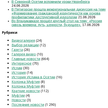
В Северной Осетии вспомнили уроки Нюрнберга
24.06.2026
В Пятигорске прошла межрегиональная дискуссия на тему
«Формирование гражданской идентичности как основа
профилактики деструктивной идеологии
21.06.2026
Во Владикавказе прошёл круглый стол на тему: «Россия
сквозь времена: путь, ценности, будущее».
17.06.2026
Рубрики
Видеогалерея
(24)
Выбор редакции
(12)
Газета
(26)
Галерея видео
(10)
Главные новости
(664)
Интересное
(70)
Ислам
(30)
История
(14)
История Ислама в Осетии
(16)
Колонка Муфтия
(8)
Колонка Муфтия
(6)
Краткие новости
(112)
Муфтии
(4)
Новости
(3)
Последние новости
(1 290)