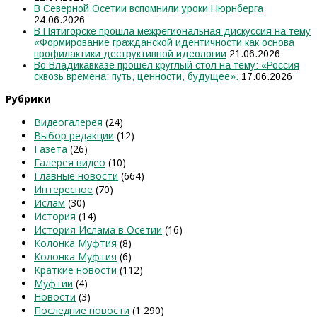
В Северной Осетии вспомнили уроки Нюрнберга
24.06.2026
В Пятигорске прошла межрегиональная дискуссия на тему
«Формирование гражданской идентичности как основа
профилактики деструктивной идеологии
21.06.2026
Во Владикавказе прошёл круглый стол на тему: «Россия
сквозь времена: путь, ценности, будущее».
17.06.2026
Рубрики
Видеогалерея
(24)
Выбор редакции
(12)
Газета
(26)
Галерея видео
(10)
Главные новости
(664)
Интересное
(70)
Ислам
(30)
История
(14)
История Ислама в Осетии
(16)
Колонка Муфтия
(8)
Колонка Муфтия
(6)
Краткие новости
(112)
Муфтии
(4)
Новости
(3)
Последние новости
(1 290)