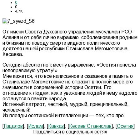
0
0
4.7K
От имени Совета Духовного управления мусульман РСО-
Алания и от себя лично выражаю соболезнования родным
и близким по поводу смерти видного политического
деятеля нашей республики Станислава Магометовича
Кесаева.
Сегодня абсолютно к месту выражение: «Осетия понесла
непоправимую утрату!»
Мне кажется, что все написанное и сказанное в память о
Станиславе Магометовиче не отразит в полной мере его
значимости в современной истории Осетии. Его
отношение к людям, как и уважение людей к нему надолго
останутся в памяти народа.
Истинный патриот, честный, мудрый, принципиальный,
человечный!
Из плеяды осетинской интеллигенции — тех, кто про
[
Гацалов
], [
Ислам
], [
Кавказ
], [
Кесаев Станислав
], [
Осетия
]
Поделиться в социальных сетях