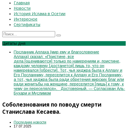
Главная
Новости
История Ислама в Осетии
Интересное
Сертификаты
Цитаты дня
Посланник Аллаха (мир ему и благословение
Аллаха) сказал: «Поистине, все
дела [оцениваются] только по намерениям и, поистине,
каждому человеку [достанется] лишь то, что он
намеревался [обрести]. Тот, чья хиджра была к Аллаху и
Его Посланнику, переселится к Аллаху и Его Посланнику,
а тот, чья хиджра была ради обретения мирских благ или
ради женитьбы на женщине, переселится [лишь] к тому, к
чему он переселялся». Достоверный. — Согласован Аль-
Бухари и Муслимом
Соболезнования по поводу смерти
Станислава Кесаева.
Последние новости
17.07.2025