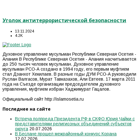
Уголок антитеррористической безопасности
13.11.2024
4.2K
Духовное управление мусульман Республики Северная Осетия -
Алания В Республике Северная Осетия - Алания насчитывается
до 250 тысяч человек мусульман. Духовное управление
мусульман РСО-А создано в 1994 году, его первым муфтием
стал Дзанхот Хекилаев. В разные годы ДУМ РСО-А руководили
Руслан Валгасов, Мурат Тавказахов, Али Евтеев. 17 марта 2011
года на Съезде организации председателем духовного
управления, муфтием избран Хаджимурат Гацалов.
Официальный сайт http://islamosetia.ru
Последнее на сайте
Встреча полпреда Президента РФ в СКФО Юрия Чайки с
представителями религиозных объединений субъектов
округа
20.07.2026
В Беслане прошел межрайонный конкурс Корана
12.07.2026