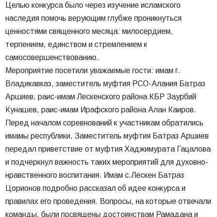
Целью конкурса было через изучение исламского
наследия помочь верующим глубже проникнуться
ценностями священного месяца: милосердием,
терпением, единством и стремлением к
самосовершенствованию.
Мероприятие посетили уважаемые гости: имам г.
Владикавказ, заместитель муфтия РСО-Алания Батраз
Аршиев, раис-имам Лескенского района КБР Заурбий
Кунашев, раис-имам Ирафского района Алан Каиров.
Перед началом соревнований к участникам обратились
имамы республики. Заместитель муфтия Батраз Аршиев
передал приветствие от муфтия Хаджимурата Гацалова
и подчеркнул важность таких мероприятий для духовно-
нравственного воспитания. Имам с.Лескен Батраз
Цорионов подробно рассказал об идее конкурса и
правилах его проведения. Вопросы, на которые отвечали
команды, были посвящены достоинствам Рамадана и