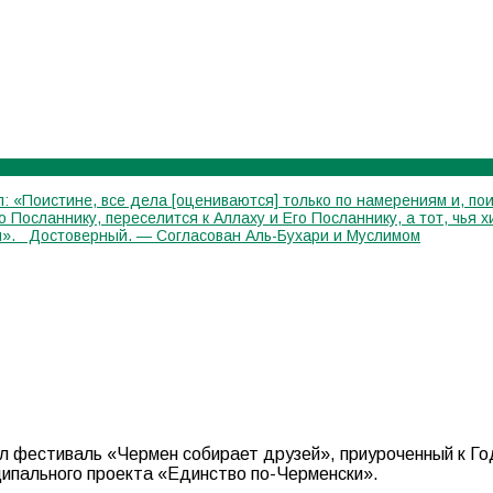
: «Поистине, все дела [оцениваются] только по намерениям и, пои
го Посланнику, переселится к Аллаху и Его Посланнику, а тот, чь
лся». Достоверный. — Согласован Аль-Бухари и Муслимом
л фестиваль «Чермен собирает друзей», приуроченный к Го
ципального проекта «Единство по-Черменски».