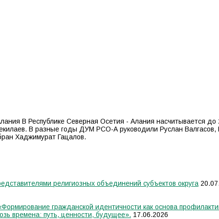
лания В Республике Северная Осетия - Алания насчитывается до 
екилаев. В разные годы ДУМ РСО-А руководили Руслан Валгасов, 
бран Хаджимурат Гацалов.
едставителями религиозных объединений субъектов округа
20.07
6
 «Формирование гражданской идентичности как основа профилакти
озь времена: путь, ценности, будущее».
17.06.2026