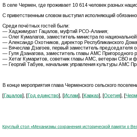
В селе Чермен, где проживает 10 614 человек разных нац
С приветственным словом выступил исполняющий обязанно
Среди почётных гостей были:
— Хаджимурат Гацалов, муфтий РСО-Алания;
— Олег Кумалагов, заместитель министра по национальной
— Александр Охотников, директор Республиканского Дом
— Вячеслав Дзагоев, первый заместитель председателя о
— Гуля Дзанагова, заместитель главы АМС Пригородного 
— Хетаг Кумаритов, советник главы АМС, ветеран СВО и 
— Георгий Табуев, начальник управления культуры АМС Пр
В конце мероприятия глава Черменского сельского поселе
[
Гацалов
], [
Год единство
], [
Ислам
], [
Кавказ
], [
Осетия
], [
Черм
Круглый стол «Механизмы сохранения исторической памяти о Ве