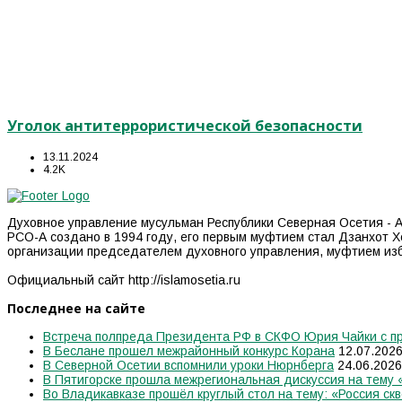
Уголок антитеррористической безопасности
13.11.2024
4.2K
Духовное управление мусульман Республики Северная Осетия - А
РСО-А создано в 1994 году, его первым муфтием стал Дзанхот Х
организации председателем духовного управления, муфтием из
Официальный сайт http://islamosetia.ru
Последнее на сайте
Встреча полпреда Президента РФ в СКФО Юрия Чайки с пр
В Беслане прошел межрайонный конкурс Корана
12.07.202
В Северной Осетии вспомнили уроки Нюрнберга
24.06.2026
В Пятигорске прошла межрегиональная дискуссия на тему
Во Владикавказе прошёл круглый стол на тему: «Россия скв