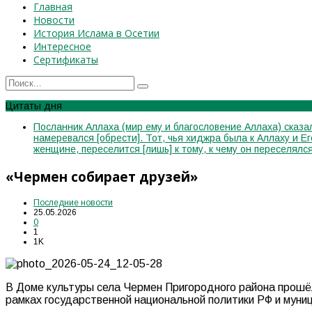
Главная
Новости
История Ислама в Осетии
Интересное
Сертификаты
Цитаты дня
Посланник Аллаха (мир ему и благословение Аллаха) сказал
намеревался [обрести]. Тот, чья хиджра была к Аллаху и Е
женщине, переселится [лишь] к тому, к чему он переселя
«Чермен собирает друзей»
Последние новости
25.05.2026
0
1
1K
В Доме культуры села Чермен Пригородного района прошё
рамках государственной национальной политики РФ и муни