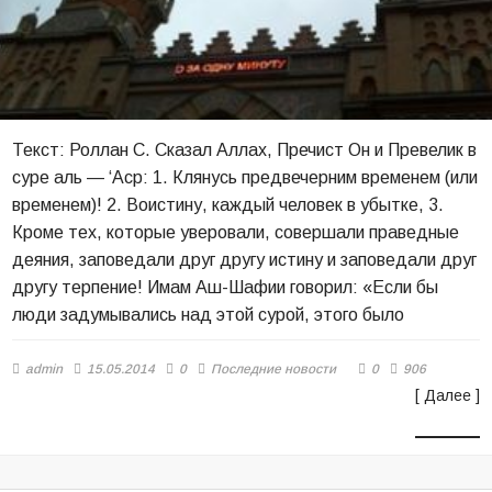
Текст: Роллан С. Сказал Аллах, Пречист Он и Превелик в
суре аль — ‘Аср: 1. Клянусь предвечерним временем (или
временем)! 2. Воистину, каждый человек в убытке, 3.
Кроме тех, которые уверовали, совершали праведные
деяния, заповедали друг другу истину и заповедали друг
другу терпение! Имам Аш-Шафии говорил: «Если бы
люди задумывались над этой сурой, этого было
admin
15.05.2014
0
Последние новости
0
906
[ Далее ]