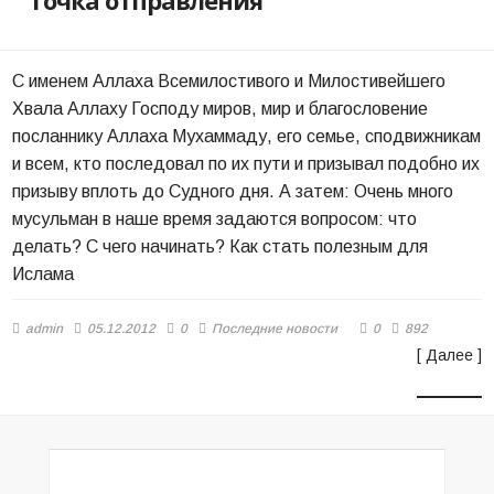
Точка отправления
С именем Аллаха Всемилостивого и Милостивейшего
Хвала Аллаху Господу миров, мир и благословение
посланнику Аллаха Мухаммаду, его семье, сподвижникам
и всем, кто последовал по их пути и призывал подобно их
призыву вплоть до Судного дня. А затем: Очень много
мусульман в наше время задаются вопросом: что
делать? С чего начинать? Как стать полезным для
Ислама
admin
05.12.2012
0
Последние новости
0
892
[ Далее ]
МУФТИИ РСО-АЛАНИЯ