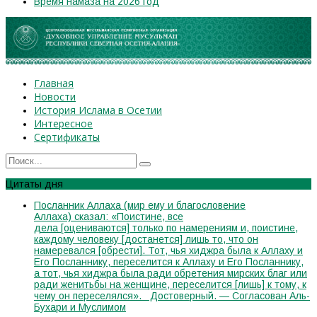
Время намаза на 2026 год
Главная
Новости
История Ислама в Осетии
Интересное
Сертификаты
Цитаты дня
Посланник Аллаха (мир ему и благословение
Аллаха) сказал: «Поистине, все
дела [оцениваются] только по намерениям и, поистине,
каждому человеку [достанется] лишь то, что он
намеревался [обрести]. Тот, чья хиджра была к Аллаху и
Его Посланнику, переселится к Аллаху и Его Посланнику,
а тот, чья хиджра была ради обретения мирских благ или
ради женитьбы на женщине, переселится [лишь] к тому, к
чему он переселялся». Достоверный. — Согласован Аль-
Бухари и Муслимом