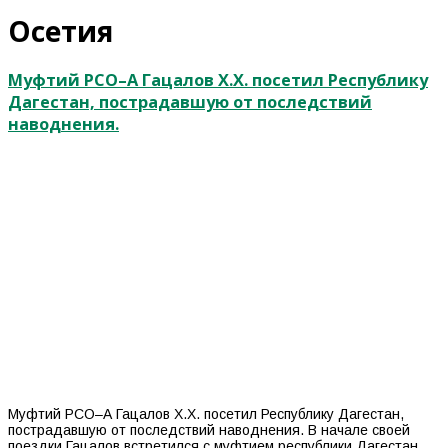
Осетия
Муфтий РСО–А Гацалов Х.Х. посетил Республику
Дагестан, пострадавшую от последствий
наводнения.
Муфтий РСО–А Гацалов Х.Х. посетил Республику Дагестан,
пострадавшую от последствий наводнения. В начале своей
поездки Гацалов встретился с муфтием республики Дагестан