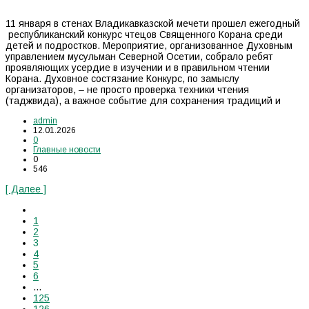
11 января в стенах Владикавказской мечети прошел ежегодный
республиканский конкурс чтецов Священного Корана среди
детей и подростков. Мероприятие, организованное Духовным
управлением мусульман Северной Осетии, собрало ребят
проявляющих усердие в изучении и в правильном чтении
Корана. Духовное состязание Конкурс, по замыслу
организаторов, – не просто проверка техники чтения
(таджвида), а важное событие для сохранения традиций и
admin
12.01.2026
0
Главные новости
0
546
[ Далее ]
1
2
3
4
5
6
…
125