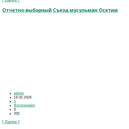
[ Далее ]
Отчетно-выборный Съезд мусульман Осетии
admin
16.02.2026
0
Фотогалерея
0
301
[ Далее ]