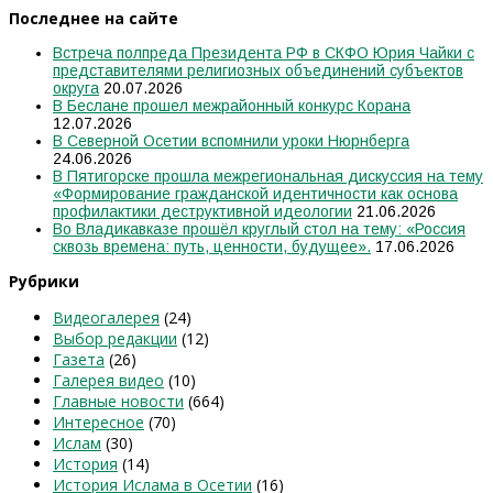
Последнее на сайте
Встреча полпреда Президента РФ в СКФО Юрия Чайки с
представителями религиозных объединений субъектов
округа
20.07.2026
В Беслане прошел межрайонный конкурс Корана
12.07.2026
В Северной Осетии вспомнили уроки Нюрнберга
24.06.2026
В Пятигорске прошла межрегиональная дискуссия на тему
«Формирование гражданской идентичности как основа
профилактики деструктивной идеологии
21.06.2026
Во Владикавказе прошёл круглый стол на тему: «Россия
сквозь времена: путь, ценности, будущее».
17.06.2026
Рубрики
Видеогалерея
(24)
Выбор редакции
(12)
Газета
(26)
Галерея видео
(10)
Главные новости
(664)
Интересное
(70)
Ислам
(30)
История
(14)
История Ислама в Осетии
(16)