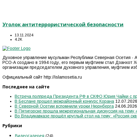
Уголок антитеррористической безопасности
13.11.2024
4.2K
Духовное управление мусульман Республики Северная Осетия - А
РСО-А создано в 1994 году, его первым муфтием стал Дзанхот Х
организации председателем духовного управления, муфтием из
Официальный сайт http://islamosetia.ru
Последнее на сайте
Встреча полпреда Президента РФ в СКФО Юрия Чайки с пр
В Беслане прошел межрайонный конкурс Корана
12.07.202
В Северной Осетии вспомнили уроки Нюрнберга
24.06.2026
В Пятигорске прошла межрегиональная дискуссия на тему
Во Владикавказе прошёл круглый стол на тему: «Россия скв
Рубрики
Видеогалерея
(24)