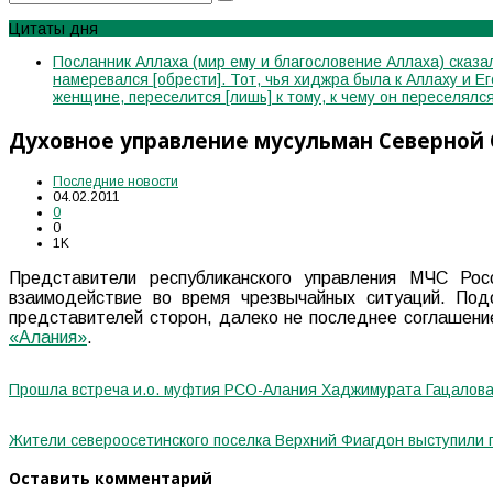
Цитаты дня
Посланник Аллаха (мир ему и благословение Аллаха) сказал
намеревался [обрести]. Тот, чья хиджра была к Аллаху и Е
женщине, переселится [лишь] к тому, к чему он переселя
Духовное управление мусульман Северной
Последние новости
04.02.2011
0
0
1K
Представители республиканского управления МЧС Рос
взаимодействие во время чрезвычайных ситуаций. По
представителей сторон, далеко не последнее соглашени
«Алания»
.
Прошла встреча и.о. муфтия РСО-Алания Хаджимурата Гацалова
Жители североосетинского поселка Верхний Фиагдон выступили 
Оставить комментарий