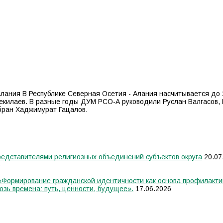
лания В Республике Северная Осетия - Алания насчитывается до 
екилаев. В разные годы ДУМ РСО-А руководили Руслан Валгасов, 
бран Хаджимурат Гацалов.
едставителями религиозных объединений субъектов округа
20.07
6
 «Формирование гражданской идентичности как основа профилакти
озь времена: путь, ценности, будущее».
17.06.2026