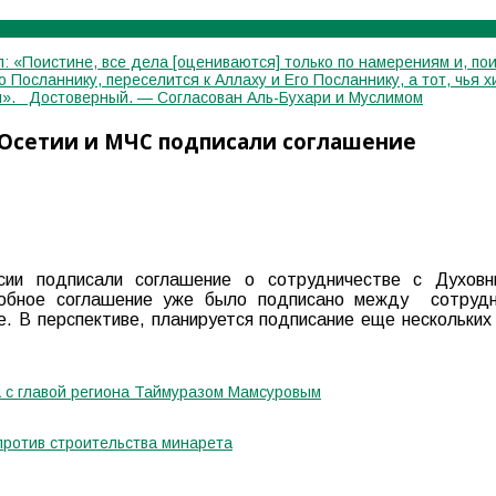
: «Поистине, все дела [оцениваются] только по намерениям и, пои
го Посланнику, переселится к Аллаху и Его Посланнику, а тот, чь
лся». Достоверный. — Согласован Аль-Бухари и Муслимом
 Осетии и МЧС подписали соглашение
сии подписали соглашение о сотрудничестве с Духов
добное соглашение уже было подписано между сотруд
е. В перспективе, планируется подписание еще нескольки
 с главой региона Таймуразом Мамсуровым
против строительства минарета