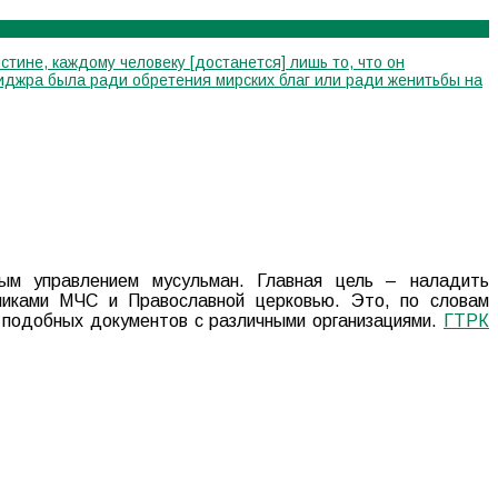
стине, каждому человеку [достанется] лишь то, что он
я хиджра была ради обретения мирских благ или ради женитьбы на
ным управлением мусульман. Главная цель – наладить
никами МЧС и Православной церковью. Это, по словам
х подобных документов с различными организациями.
ГТРК