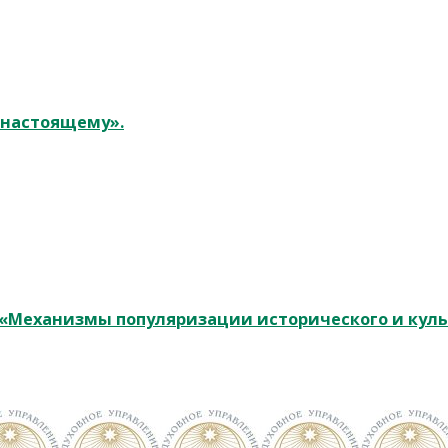
к настоящему».
у «Механизмы популяризации исторического и кул