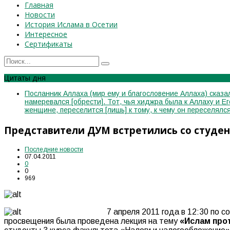
Главная
Новости
История Ислама в Осетии
Интересное
Сертификаты
Цитаты дня
Посланник Аллаха (мир ему и благословение Аллаха) сказал
намеревался [обрести]. Тот, чья хиджра была к Аллаху и Е
женщине, переселится [лишь] к тому, к чему он переселя
Представители ДУМ встретились со студе
Последние новости
07.04.2011
0
0
969
7 апреля 2011 года в 12:30 по
просвещения была проведена лекция на тему
«Ислам прот