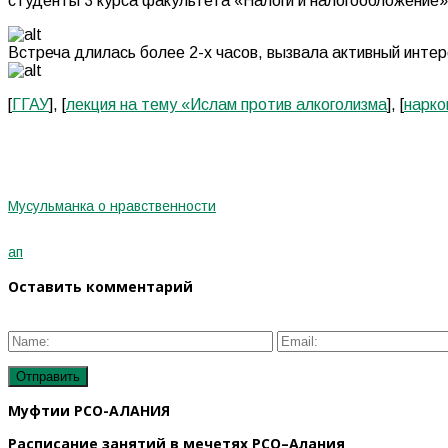
студенты 3 курса факультета «Налоги и налогообложение»
Встреча длилась более 2-х часов, вызвала активный инте
[
ГГАУ
], [
лекция на тему «Ислам против алкоголизма
], [
нарко
Мусульманка о нравственности
ап
Оставить комментарий
Муфтии РСО-АЛАНИЯ
Расписание занятий в мечетях РСО–Алания