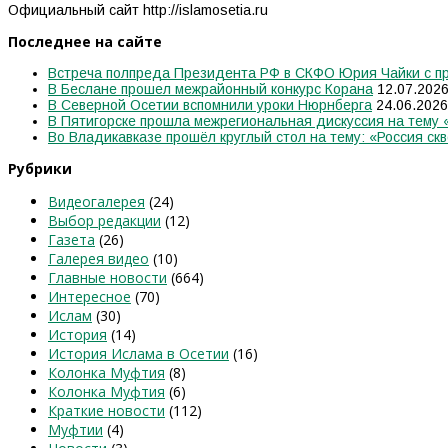
Официальный сайт http://islamosetia.ru
Последнее на сайте
Встреча полпреда Президента РФ в СКФО Юрия Чайки с пр
В Беслане прошел межрайонный конкурс Корана
12.07.202
В Северной Осетии вспомнили уроки Нюрнберга
24.06.2026
В Пятигорске прошла межрегиональная дискуссия на тему
Во Владикавказе прошёл круглый стол на тему: «Россия скв
Рубрики
Видеогалерея
(24)
Выбор редакции
(12)
Газета
(26)
Галерея видео
(10)
Главные новости
(664)
Интересное
(70)
Ислам
(30)
История
(14)
История Ислама в Осетии
(16)
Колонка Муфтия
(8)
Колонка Муфтия
(6)
Краткие новости
(112)
Муфтии
(4)