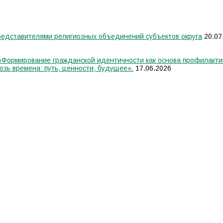
едставителями религиозных объединений субъектов округа
20.07
6
 «Формирование гражданской идентичности как основа профилакти
озь времена: путь, ценности, будущее».
17.06.2026