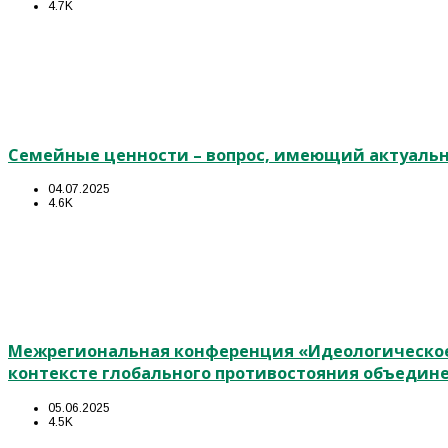
4.7K
Семейные ценности – вопрос, имеющий актуальн
04.07.2025
4.6K
Межрегиональная конференция «Идеологическое
контексте глобального противостояния объедин
05.06.2025
4.5K