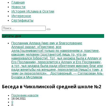
Главная
Новости
История Ислама в Осетии
Интересное
Сертификаты
Цитаты дня
Посланник Аллаха (мир ему и благословение
Аллаха) сказал: «Поистине, все
дела [оцениваются] только по намерениям и, поистине,
каждому человеку [достанется] лишь то, что он
намеревался [обрести]. Тот, чья хиджра была к Аллаху и
Его Посланнику, переселится к Аллаху и Его Посланнику,
а тот, чья хиджра была ради обретения мирских благ или
ради женитьбы на женщине, переселится [лишь] к тому, к
чему он переселялся». Достоверный. — Согласован Аль-
Бухари и Муслимом
Беседа в Чиколинской средней школе №2
Последние новости
18.04.2011
0
0