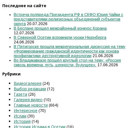
Последнее на сайте
Встреча полпреда Президента РФ в СКФО Юрия Чайки с
представителями религиозных объединений субъектов
округа
20.07.2026
В Беслане прошел межрайонный конкурс Корана
12.07.2026
В Северной Осетии вспомнили уроки Нюрнберга
24.06.2026
В Пятигорске прошла межрегиональная дискуссия на тему
«Формирование гражданской идентичности как основа
профилактики деструктивной идеологии
21.06.2026
Во Владикавказе прошёл круглый стол на тему: «Россия
сквозь времена: путь, ценности, будущее».
17.06.2026
Рубрики
Видеогалерея
(24)
Выбор редакции
(12)
Газета
(26)
Галерея видео
(10)
Главные новости
(664)
Интересное
(70)
Ислам
(30)
История
(14)
История Ислама в Осетии
(16)