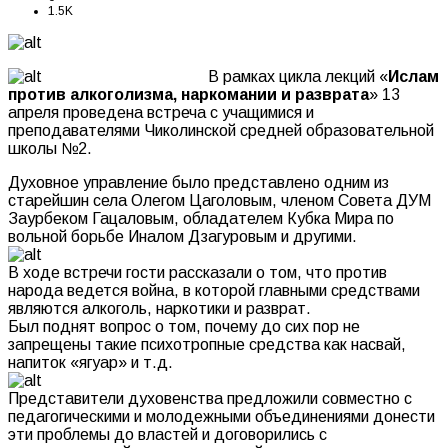
1.5K
В рамках цикла лекций «
Ислам
против алкоголизма, наркомании и разврата
» 13
апреля проведена встреча с учащимися и
преподавателями Чиколинской средней образовательной
школы №2.
Духовное управление было представлено одним из
старейшин села Олегом Цаголовым, членом Совета ДУМ
Заурбеком Гацаловым, обладателем Кубка Мира по
вольной борьбе Иналом Дзагуровым и другими.
В ходе встречи гости рассказали о том, что против
народа ведется война, в которой главными средствами
являются алкоголь, наркотики и разврат.
Был поднят вопрос о том, почему до сих пор не
запрещены такие психотропные средства как насвай,
напиток «ягуар» и т.д.
Представители духовенства предложили совместно с
педагогическими и молодежными объединениями донести
эти проблемы до властей и договорились с