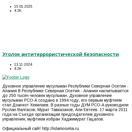
15.01.2025
4.2K
Уголок антитеррористической безопасности
13.11.2024
4.2K
Духовное управление мусульман Республики Северная Осетия -
Алания В Республике Северная Осетия - Алания насчитывается
до 250 тысяч человек мусульман. Духовное управление
мусульман РСО-А создано в 1994 году, его первым муфтием
стал Дзанхот Хекилаев. В разные годы ДУМ РСО-А руководили
Руслан Валгасов, Мурат Тавказахов, Али Евтеев. 17 марта 2011
года на Съезде организации председателем духовного
управления, муфтием избран Хаджимурат Гацалов.
Официальный сайт http://islamosetia.ru