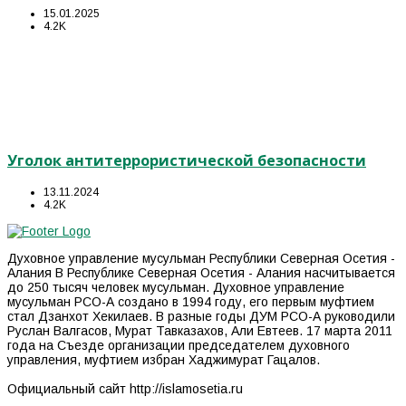
15.01.2025
4.2K
Уголок антитеррористической безопасности
13.11.2024
4.2K
Духовное управление мусульман Республики Северная Осетия -
Алания В Республике Северная Осетия - Алания насчитывается
до 250 тысяч человек мусульман. Духовное управление
мусульман РСО-А создано в 1994 году, его первым муфтием
стал Дзанхот Хекилаев. В разные годы ДУМ РСО-А руководили
Руслан Валгасов, Мурат Тавказахов, Али Евтеев. 17 марта 2011
года на Съезде организации председателем духовного
управления, муфтием избран Хаджимурат Гацалов.
Официальный сайт http://islamosetia.ru