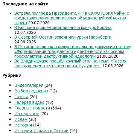
Последнее на сайте
Встреча полпреда Президента РФ в СКФО Юрия Чайки с
представителями религиозных объединений субъектов
округа
20.07.2026
В Беслане прошел межрайонный конкурс Корана
12.07.2026
В Северной Осетии вспомнили уроки Нюрнберга
24.06.2026
В Пятигорске прошла межрегиональная дискуссия на тему
«Формирование гражданской идентичности как основа
профилактики деструктивной идеологии
21.06.2026
Во Владикавказе прошёл круглый стол на тему: «Россия
сквозь времена: путь, ценности, будущее».
17.06.2026
Рубрики
Видеогалерея
(24)
Выбор редакции
(12)
Газета
(26)
Галерея видео
(10)
Главные новости
(664)
Интересное
(70)
Ислам
(30)
История
(14)
История Ислама в Осетии
(16)