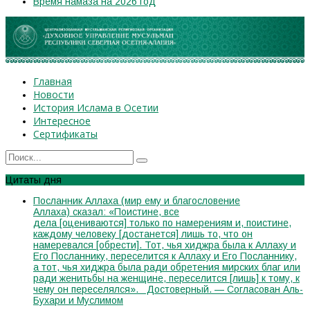
Время намаза на 2026 год
Главная
Новости
История Ислама в Осетии
Интересное
Сертификаты
Цитаты дня
Посланник Аллаха (мир ему и благословение
Аллаха) сказал: «Поистине, все
дела [оцениваются] только по намерениям и, поистине,
каждому человеку [достанется] лишь то, что он
намеревался [обрести]. Тот, чья хиджра была к Аллаху и
Его Посланнику, переселится к Аллаху и Его Посланнику,
а тот, чья хиджра была ради обретения мирских благ или
ради женитьбы на женщине, переселится [лишь] к тому, к
чему он переселялся». Достоверный. — Согласован Аль-
Бухари и Муслимом