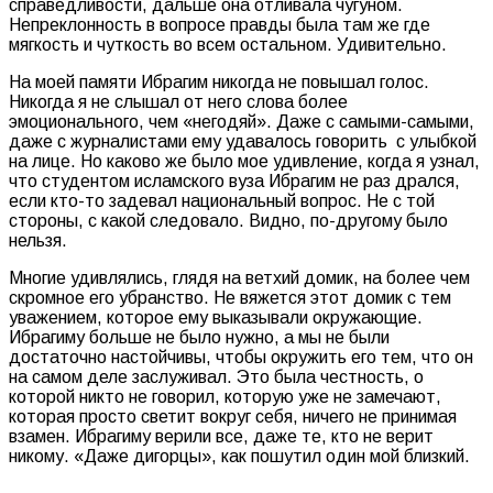
справедливости, дальше она отливала чугуном.
Непреклонность в вопросе правды была там же где
мягкость и чуткость во всем остальном. Удивительно.
На моей памяти Ибрагим никогда не повышал голос.
Никогда я не слышал от него слова более
эмоционального, чем «негодяй». Даже с самыми-самыми,
даже с журналистами ему удавалось говорить с улыбкой
на лице. Но каково же было мое удивление, когда я узнал,
что студентом исламского вуза Ибрагим не раз дрался,
если кто-то задевал национальный вопрос. Не с той
стороны, с какой следовало. Видно, по-другому было
нельзя.
Многие удивлялись, глядя на ветхий домик, на более чем
скромное его убранство. Не вяжется этот домик с тем
уважением, которое ему выказывали окружающие.
Ибрагиму больше не было нужно, а мы не были
достаточно настойчивы, чтобы окружить его тем, что он
на самом деле заслуживал. Это была честность, о
которой никто не говорил, которую уже не замечают,
которая просто светит вокруг себя, ничего не принимая
взамен. Ибрагиму верили все, даже те, кто не верит
никому. «Даже дигорцы», как пошутил один мой близкий.