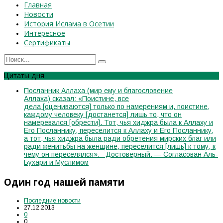
Главная
Новости
История Ислама в Осетии
Интересное
Сертификаты
Цитаты дня
Посланник Аллаха (мир ему и благословение
Аллаха) сказал: «Поистине, все
дела [оцениваются] только по намерениям и, поистине,
каждому человеку [достанется] лишь то, что он
намеревался [обрести]. Тот, чья хиджра была к Аллаху и
Его Посланнику, переселится к Аллаху и Его Посланнику,
а тот, чья хиджра была ради обретения мирских благ или
ради женитьбы на женщине, переселится [лишь] к тому, к
чему он переселялся». Достоверный. — Согласован Аль-
Бухари и Муслимом
Один год нашей памяти
Последние новости
27.12.2013
0
0