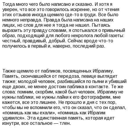
Тогда много чего было написано и сказано. И хотя я
уверен, что все это говорилось искренне, но от чтения
этих отзывов иногда щемило где-то в груди. Все было
немного неправда. Правда была написана на наших
лицах, но слов для нее я тогда не нашел. Пытаясь
выразить эту правду словами, я спотыкался о привычный
образ, подходящий для любого некролога любой газеты:
честный, правдивый, добрый. Сейчас вроде что-то
получилось в первый и, наверно, последний раз.
Также щемило от пабликов, посвященных Ибрагиму.
Память, скончавшейся от передоза, певице выглядит
также; молодой человек, разбившийся по пьяни и убивший
еще двоих, не менее достоин паблика в контакте. Те же
слова: помним, скорбим, какой был человек. Ибрагиму не
нужны паблики, не нужны лайки к его фотографиям, мне
кажется, все это лишнее. Не прошло и дня с тех пор,
чтобы мы не вспомнили его, что он сказал, что он сделал,
«помнишь как мы ехали», «помнишь как Ибрагим
удивился». Эта единственная память, которая идет
изнутри, все остальное — тлен.