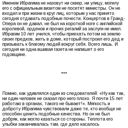
Именем Ибрагима не назовут ни сквер, ни улицу, могилу
его с официальным визитом не посетят министры. Он не
входил и при жизни в круг лиц, которым у нас принято
сегодня отдавать подобные почести. Концертов в Гранд-
Опера он не давал, не был на короткой ноге с английской
королевой, орденов и прочих регалий за заслуги не имел.
Ибрагим 10 лет учился, чтобы приехать потом на землю
своих предков, жить в доме, который построил его дед и
призывать к благому людей вокруг себя. Всего лишь. И
сегодня ни одна вшивая газета не напишет о его
годовщине.
***
Помню, как удивлялся один из следователей: «Ну как так,
ни один человек не сказал про него плохо. Я почти 15 лет
работаю в органах, такого не бывает!». Мягкость и
доброту Ибрагима чувствовали даже те, кто вообще не
способен ценить подобные качества. Но он не был
добряк, как могло казаться со стороны. Теплота его
улыбки заканчивалась там, где дело касалось