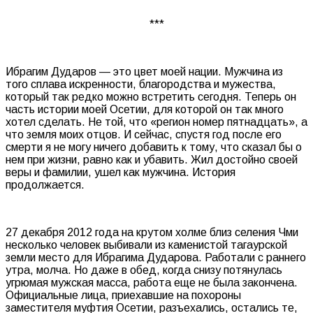
***
Ибрагим Дударов — это цвет моей нации. Мужчина из
того сплава искренности, благородства и мужества,
который так редко можно встретить сегодня. Теперь он
часть истории моей Осетии, для которой он так много
хотел сделать. Не той, что «регион номер пятнадцать», а
что земля моих отцов. И сейчас, спустя год после его
смерти я не могу ничего добавить к тому, что сказал бы о
нем при жизни, равно как и убавить. Жил достойно своей
веры и фамилии, ушел как мужчина. История
продолжается.
27 декабря 2012 года на крутом холме близ селения Чми
несколько человек выбивали из каменистой тагаурской
земли место для Ибрагима Дударова. Работали с раннего
утра, молча. Но даже в обед, когда снизу потянулась
угрюмая мужская масса, работа еще не была закончена.
Официальные лица, приехавшие на похороны
заместителя муфтия Осетии, разъехались, остались те,