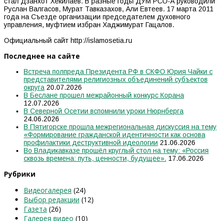
стал Дзанхот Хекилаев. В разные годы ДУМ РСО-А руководили
Руслан Валгасов, Мурат Тавказахов, Али Евтеев. 17 марта 2011
года на Съезде организации председателем духовного
управления, муфтием избран Хаджимурат Гацалов.
Официальный сайт http://islamosetia.ru
Последнее на сайте
Встреча полпреда Президента РФ в СКФО Юрия Чайки с
представителями религиозных объединений субъектов
округа
20.07.2026
В Беслане прошел межрайонный конкурс Корана
12.07.2026
В Северной Осетии вспомнили уроки Нюрнберга
24.06.2026
В Пятигорске прошла межрегиональная дискуссия на тему
«Формирование гражданской идентичности как основа
профилактики деструктивной идеологии
21.06.2026
Во Владикавказе прошёл круглый стол на тему: «Россия
сквозь времена: путь, ценности, будущее».
17.06.2026
Рубрики
Видеогалерея
(24)
Выбор редакции
(12)
Газета
(26)
Галерея видео
(10)