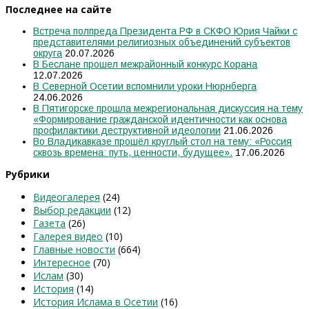
Последнее на сайте
Встреча полпреда Президента РФ в СКФО Юрия Чайки с
представителями религиозных объединений субъектов
округа
20.07.2026
В Беслане прошел межрайонный конкурс Корана
12.07.2026
В Северной Осетии вспомнили уроки Нюрнберга
24.06.2026
В Пятигорске прошла межрегиональная дискуссия на тему
«Формирование гражданской идентичности как основа
профилактики деструктивной идеологии
21.06.2026
Во Владикавказе прошёл круглый стол на тему: «Россия
сквозь времена: путь, ценности, будущее».
17.06.2026
Рубрики
Видеогалерея
(24)
Выбор редакции
(12)
Газета
(26)
Галерея видео
(10)
Главные новости
(664)
Интересное
(70)
Ислам
(30)
История
(14)
История Ислама в Осетии
(16)