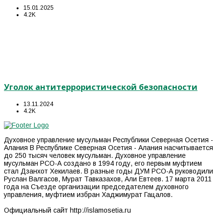
15.01.2025
4.2K
Уголок антитеррористической безопасности
13.11.2024
4.2K
Духовное управление мусульман Республики Северная Осетия -
Алания В Республике Северная Осетия - Алания насчитывается
до 250 тысяч человек мусульман. Духовное управление
мусульман РСО-А создано в 1994 году, его первым муфтием
стал Дзанхот Хекилаев. В разные годы ДУМ РСО-А руководили
Руслан Валгасов, Мурат Тавказахов, Али Евтеев. 17 марта 2011
года на Съезде организации председателем духовного
управления, муфтием избран Хаджимурат Гацалов.
Официальный сайт http://islamosetia.ru