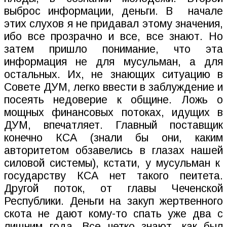
выброс информации, деньги. В
начале
этих слухов я не придавал этому значения,
ибо все прозрачно и все, все знают. Но
затем пришло понимание, что эта
информация не для мусульман, а для
остальных. Их, не знающих ситуацию в
Совете ДУМ, легко ввести в заблуждение и
посеять недоверие к общине. Ложь о
мощных финансовых потоках, идущих в
ДУМ, впечатляет. Главный поставщик
конечно КСА (знали бы они, каким
авторитетом обзавелись в глазах нашей
силовой системы), кстати, у мусульман к
государству КСА нет такого пеитета.
Другой поток, от главы Чеченской
Республики. Деньги на закуп жертвенного
скота не дают кому-то спать уже два с
лишним года. Все четко знают, как был