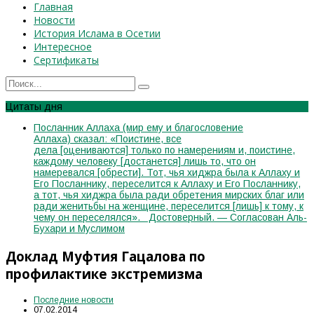
Главная
Новости
История Ислама в Осетии
Интересное
Сертификаты
Цитаты дня
Посланник Аллаха (мир ему и благословение
Аллаха) сказал: «Поистине, все
дела [оцениваются] только по намерениям и, поистине,
каждому человеку [достанется] лишь то, что он
намеревался [обрести]. Тот, чья хиджра была к Аллаху и
Его Посланнику, переселится к Аллаху и Его Посланнику,
а тот, чья хиджра была ради обретения мирских благ или
ради женитьбы на женщине, переселится [лишь] к тому, к
чему он переселялся». Достоверный. — Согласован Аль-
Бухари и Муслимом
Доклад Муфтия Гацалова по
профилактике экстремизма
Последние новости
07.02.2014