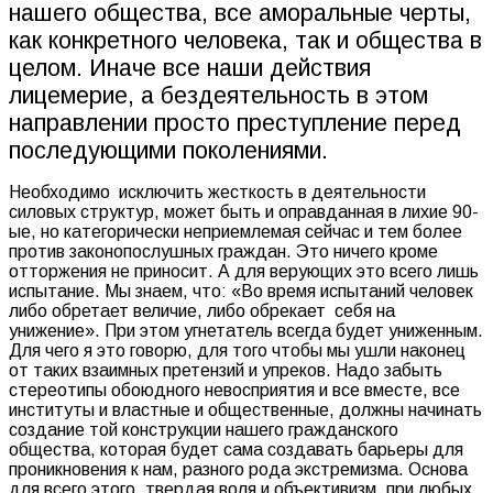
нашего общества, все аморальные черты,
как конкретного человека, так и общества в
целом. Иначе все наши действия
лицемерие, а бездеятельность в этом
направлении просто преступление перед
последующими поколениями.
Необходимо
исключить жесткость в деятельности
силовых структур, может быть и оправданная в лихие 90-
ые, но категорически неприемлемая сейчас и тем более
против законопослушных граждан. Это ничего кроме
отторжения не приносит. А для верующих это всего лишь
испытание. Мы знаем, что: «Во время испытаний человек
либо обретает величие, либо обрекает
себя на
унижение». При этом угнетатель всегда будет униженным.
Для чего я это говорю, для того чтобы мы ушли наконец
от таких взаимных претензий и упреков. Надо забыть
стереотипы обоюдного невосприятия и все вместе, все
институты и властные и общественные, должны начинать
создание той конструкции нашего гражданского
общества, которая будет сама создавать барьеры для
проникновения к нам, разного рода экстремизма. Основа
для всего этого, твердая воля и объективизм, при любых