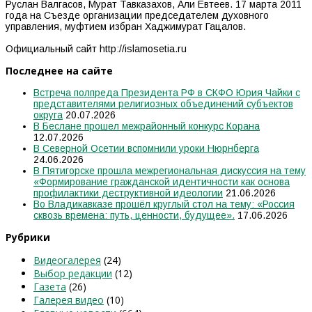
Руслан Валгасов, Мурат Тавказахов, Али Евтеев. 17 марта 2011
года на Съезде организации председателем духовного
управления, муфтием избран Хаджимурат Гацалов.
Официальный сайт http://islamosetia.ru
Последнее на сайте
Встреча полпреда Президента РФ в СКФО Юрия Чайки с
представителями религиозных объединений субъектов
округа
20.07.2026
В Беслане прошел межрайонный конкурс Корана
12.07.2026
В Северной Осетии вспомнили уроки Нюрнберга
24.06.2026
В Пятигорске прошла межрегиональная дискуссия на тему
«Формирование гражданской идентичности как основа
профилактики деструктивной идеологии
21.06.2026
Во Владикавказе прошёл круглый стол на тему: «Россия
сквозь времена: путь, ценности, будущее».
17.06.2026
Рубрики
Видеогалерея
(24)
Выбор редакции
(12)
Газета
(26)
Галерея видео
(10)