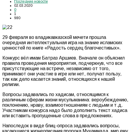
Последние новости
02.03.2020
0
1
980
29 февраля во владикавказской мечети прошла
очередная интеллектуальная игра на знание исламских
ценностей по книге «Радость сердец благочестивых».
Конкурс вёл имам Батраз Аршиев. Вначале он объяснил
правила проведения мероприятия, подчеркнув, что все
присутствующие на встрече, независимо от того,
принимают они участие в игре или нет, получат пользу,
так как дело касается знаний, относящихся к нашей
религии.
Вопросы задавались по хадисам, относящимся к
различным сферам жизни мусульманина: вероубеждению,
поклонению, нраву, взаимоотношениям с людьми и т.д.
Участникам конкурса надо было дополнить текст хадиса
или вставить пропущенные слова в предложениях.
Напоследок в виде блиц-опроса задавались вопросы,
касающиеся жизнеописания пророка Мухаммада, мир ему