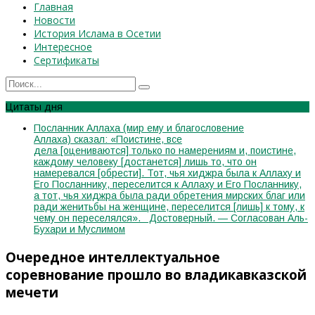
Главная
Новости
История Ислама в Осетии
Интересное
Сертификаты
Цитаты дня
Посланник Аллаха (мир ему и благословение
Аллаха) сказал: «Поистине, все
дела [оцениваются] только по намерениям и, поистине,
каждому человеку [достанется] лишь то, что он
намеревался [обрести]. Тот, чья хиджра была к Аллаху и
Его Посланнику, переселится к Аллаху и Его Посланнику,
а тот, чья хиджра была ради обретения мирских благ или
ради женитьбы на женщине, переселится [лишь] к тому, к
чему он переселялся». Достоверный. — Согласован Аль-
Бухари и Муслимом
Очередное интеллектуальное
соревнование прошло во владикавказской
мечети