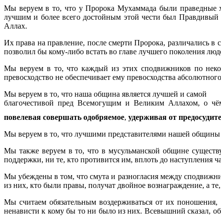
Мы веруем в то, что у Пророка Мухаммада были праведные 
лучшим и более всего достойным этой чести был Правдивый А
Аллах.
Их права на правление, после смерти Пророка, различались в
позволил бы кому-либо встать во главе лучшего поколения лю
Мы веруем в то, что каждый из этих сподвижников по некот
превосходство не обеспечивает ему превосходства абсолютного
Мы веруем в то, что наша община является лучшей и самой
благочестивой пред Всемогущим и Великим Аллахом, о чё
повелевая совершать одобряемое
,
удерживая от предосудите
Мы веруем в то, что лучшими представителями нашей общины я
Мы также веруем в то, что в мусульманской общине существуе
поддержки, ни те, кто противится им, вплоть до наступления ч
Мы убеждены в том, что смута и разногласия между сподвижн
из них, кто были правы, получат двойное вознаграждение, а те
Мы считаем обязательным воздерживаться от их поношения, 
ненависти к кому бы то ни было из них. Всевышний сказал, о