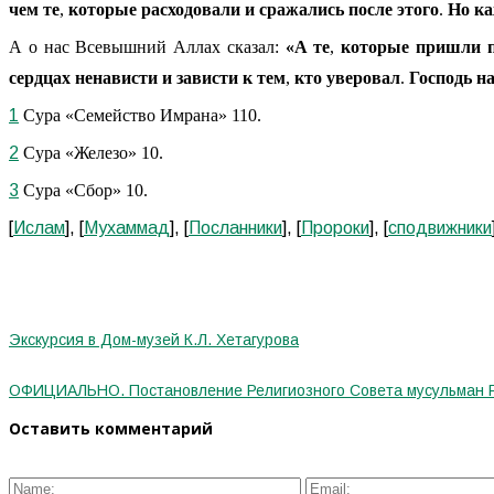
чем те
,
которые расходовали и сражались после этого
.
Но ка
А о нас Всевышний Аллах сказал:
«А те
,
которые пришли п
сердцах ненависти и зависти к тем
,
кто уверовал
.
Господь н
1
Сура «Семейство Имрана» 110.
2
Сура «Железо» 10.
3
Сура «Сбор» 10.
[
Ислам
], [
Мухаммад
], [
Посланники
], [
Пророки
], [
сподвижники
Экскурсия в Дом-музей К.Л. Хетагурова
ОФИЦИАЛЬНО. Постановление Религиозного Совета мусульман 
Оставить комментарий