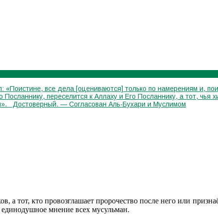
: «Поистине, все дела [оцениваются] только по намерениям и, пои
го Посланнику, переселится к Аллаху и Его Посланнику, а тот, чь
лся». Достоверный. — Согласован Аль-Бухари и Муслимом
ов, а тот, кто провозглашает пророчество после него или призн
и единодушное мнение всех мусульман.