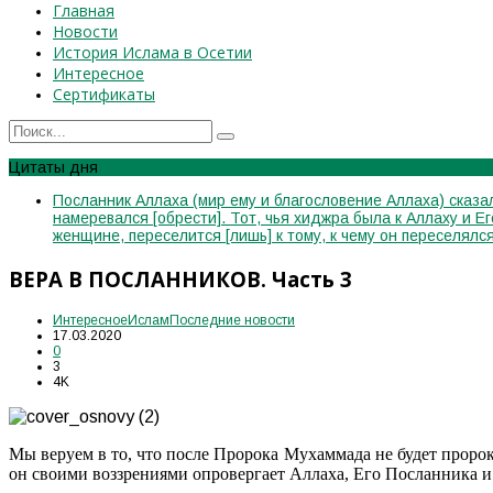
Главная
Новости
История Ислама в Осетии
Интересное
Сертификаты
Цитаты дня
Посланник Аллаха (мир ему и благословение Аллаха) сказал
намеревался [обрести]. Тот, чья хиджра была к Аллаху и Е
женщине, переселится [лишь] к тому, к чему он переселя
ВЕРА В ПОСЛАННИКОВ. Часть 3
Интересное
Ислам
Последние новости
17.03.2020
0
3
4K
Мы веруем в то, что после Пророка Мухаммада не будет пророк
он своими воззрениями опровергает Аллаха, Его Посланника 