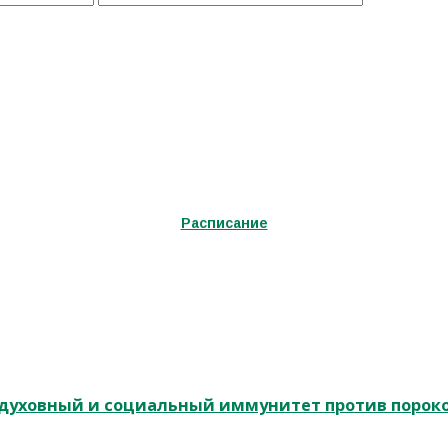
Расписание
и духовный и социальный иммунитет против порок