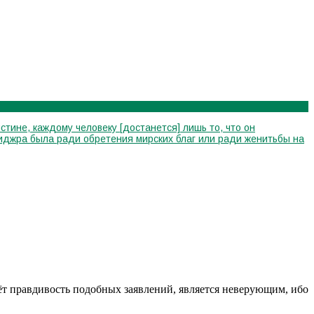
стине, каждому человеку [достанется] лишь то, что он
я хиджра была ради обретения мирских благ или ради женитьбы на
аёт правдивость подобных заявлений, является неверующим, ибо