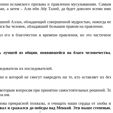
нении исламского призыва и правлении мусульманами. Самым
н, а затем – Али ибн Абу Талиб, да будет доволен всеми ими
евышний Аллах, обладающий совершенной мудростью, никогда не
ался бы человек, обладавший большим правом на правление.
л его в благочестии и времени правления, но это частичное
ь лучшей из общин
,
появившейся на благо человечества
,
ледователи их последователей.
е и которой не смогут навредить ни те, кто оставляет их без
екоторым вопросам при принятии самостоятельных решений. Те
на им.
лова прекрасной похвалы, и очищать наши сердца от злобы и
вал и сражался до победы над Меккой
.
Эти выше степенью
,
2