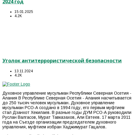
2024 год
15.01.2025
4.2K
Уголок антитеррористической безопасности
13.11.2024
4.2K
Духовное управление мусульман Республики Северная Осетия -
Алания В Республике Северная Осетия - Алания насчитывается
до 250 тысяч человек мусульман. Духовное управление
мусульман РСО-А создано в 1994 году, его первым муфтием
стал Дзанхот Хекилаев. В разные годы ДУМ РСО-А руководили
Руслан Валгасов, Мурат Тавказахов, Али Евтеев. 17 марта 2011
года на Съезде организации председателем духовного
управления, муфтием избран Хаджимурат Гацалов.