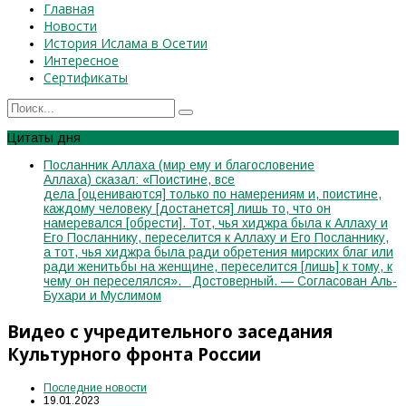
Главная
Новости
История Ислама в Осетии
Интересное
Сертификаты
Цитаты дня
Посланник Аллаха (мир ему и благословение
Аллаха) сказал: «Поистине, все
дела [оцениваются] только по намерениям и, поистине,
каждому человеку [достанется] лишь то, что он
намеревался [обрести]. Тот, чья хиджра была к Аллаху и
Его Посланнику, переселится к Аллаху и Его Посланнику,
а тот, чья хиджра была ради обретения мирских благ или
ради женитьбы на женщине, переселится [лишь] к тому, к
чему он переселялся». Достоверный. — Согласован Аль-
Бухари и Муслимом
Видео с учредительного заседания
Культурного фронта России
Последние новости
19.01.2023