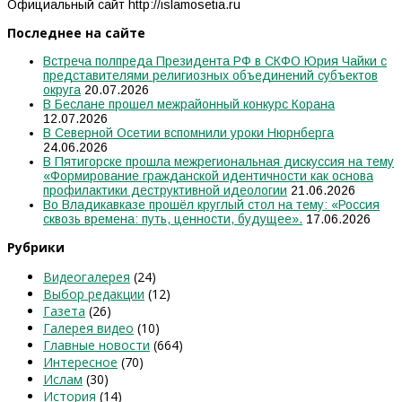
Официальный сайт http://islamosetia.ru
Последнее на сайте
Встреча полпреда Президента РФ в СКФО Юрия Чайки с
представителями религиозных объединений субъектов
округа
20.07.2026
В Беслане прошел межрайонный конкурс Корана
12.07.2026
В Северной Осетии вспомнили уроки Нюрнберга
24.06.2026
В Пятигорске прошла межрегиональная дискуссия на тему
«Формирование гражданской идентичности как основа
профилактики деструктивной идеологии
21.06.2026
Во Владикавказе прошёл круглый стол на тему: «Россия
сквозь времена: путь, ценности, будущее».
17.06.2026
Рубрики
Видеогалерея
(24)
Выбор редакции
(12)
Газета
(26)
Галерея видео
(10)
Главные новости
(664)
Интересное
(70)
Ислам
(30)
История
(14)