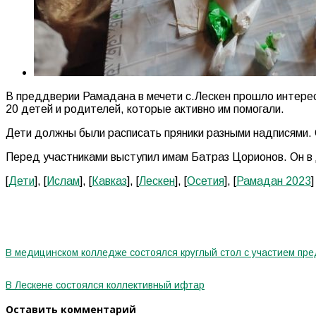
В преддверии Рамадана в мечети с.Лескен прошло интерес
20 детей и родителей, которые активно им помогали.
Дети должны были расписать пряники разными надписями. О
Перед участниками выступил имам Батраз Цорионов. Он в
[
Дети
], [
Ислам
], [
Кавказ
], [
Лескен
], [
Осетия
], [
Рамадан 2023
]
В медицинском колледже состоялся круглый стол с участием пр
В Лескене состоялся коллективный ифтар
Оставить комментарий