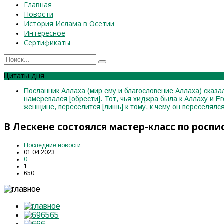
Главная
Новости
История Ислама в Осетии
Интересное
Сертификаты
Цитаты дня
Посланник Аллаха (мир ему и благословение Аллаха) сказал
намеревался [обрести]. Тот, чья хиджра была к Аллаху и Е
женщине, переселится [лишь] к тому, к чему он переселя
В Лескене состоялся мастер-класс по роспи
Последние новости
01.04.2023
0
1
650