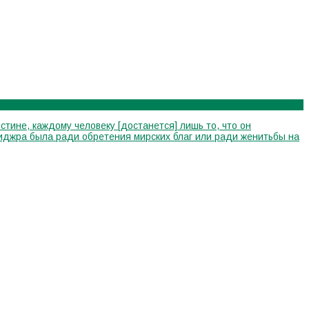
стине, каждому человеку [достанется] лишь то, что он
я хиджра была ради обретения мирских благ или ради женитьбы на