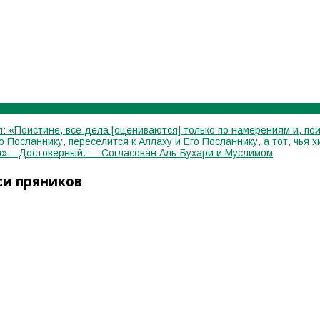
: «Поистине, все дела [оцениваются] только по намерениям и, пои
го Посланнику, переселится к Аллаху и Его Посланнику, а тот, чь
лся». Достоверный. — Согласован Аль-Бухари и Муслимом
си пряников