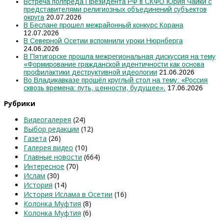
Встреча полпреда Президента РФ в СКФО Юрия Чайки с
представителями религиозных объединений субъектов
округа
20.07.2026
В Беслане прошел межрайонный конкурс Корана
12.07.2026
В Северной Осетии вспомнили уроки Нюрнберга
24.06.2026
В Пятигорске прошла межрегиональная дискуссия на тему
«Формирование гражданской идентичности как основа
профилактики деструктивной идеологии
21.06.2026
Во Владикавказе прошёл круглый стол на тему: «Россия
сквозь времена: путь, ценности, будущее».
17.06.2026
Рубрики
Видеогалерея
(24)
Выбор редакции
(12)
Газета
(26)
Галерея видео
(10)
Главные новости
(664)
Интересное
(70)
Ислам
(30)
История
(14)
История Ислама в Осетии
(16)
Колонка Муфтия
(8)
Колонка Муфтия
(6)