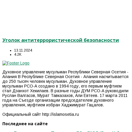
Уголок антитеррористической безопасности
13.11.2024
4.2K
Духовное управление мусульман Республики Северная Осетия -
Алания В Республике Северная Осетия - Алания насчитывается
до 250 тысяч человек мусульман. Духовное управление
мусульман РСО-А создано в 1994 году, его первым муфтием
стал Дзанхот Хекилаев. В разные годы ДУМ РСО-А руководили
Руслан Валгасов, Мурат Тавказахов, Али Евтеев. 17 марта 2011
года на Съезде организации председателем духовного
управления, муфтием избран Хаджимурат Гацалов.
Официальный сайт http://islamosetia.ru
Последнее на сайте