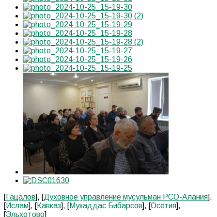
[
Гацалов
], [
Духовное управление мусульман РСО-Алания
],
[
Ислам
], [
Кавказ
], [
Мукаддас Бибарсов
], [
Осетия
],
[
Эльхотово
]