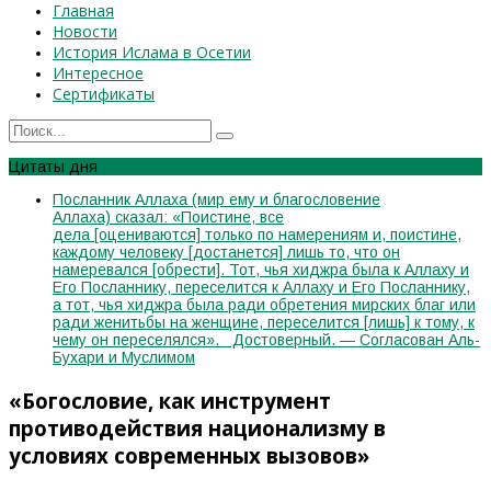
Главная
Новости
История Ислама в Осетии
Интересное
Сертификаты
Цитаты дня
Посланник Аллаха (мир ему и благословение
Аллаха) сказал: «Поистине, все
дела [оцениваются] только по намерениям и, поистине,
каждому человеку [достанется] лишь то, что он
намеревался [обрести]. Тот, чья хиджра была к Аллаху и
Его Посланнику, переселится к Аллаху и Его Посланнику,
а тот, чья хиджра была ради обретения мирских благ или
ради женитьбы на женщине, переселится [лишь] к тому, к
чему он переселялся». Достоверный. — Согласован Аль-
Бухари и Муслимом
«Богословие, как инструмент
противодействия национализму в
условиях современных вызовов»