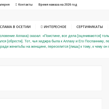
алерея
Контакты
Время намаза на 2026 год
СЛАМА В ОСЕТИИ
ИНТЕРЕСНОЕ
СЕРТИФИКАТЫ
словение Аллаха) сказал: «Поистине, все дела [оцениваются] тол
лся [обрести]. Тот, чья хиджра была к Аллаху и Его Посланнику, пе
ради женитьбы на женщине, переселится [лишь] к тому, к чему о