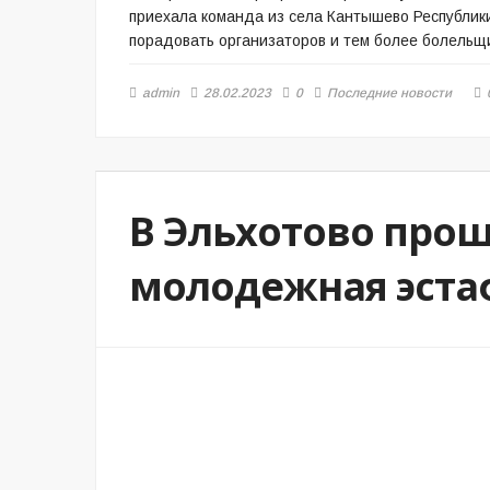
приехала команда из села Кантышево Республик
порадовать организаторов и тем более болельщ
admin
28.02.2023
0
Последние новости
В Эльхотово про
молодежная эста