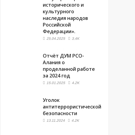
исторического и
культурного
наследия народов
Российской
Федерации».
25.04.2025
3.4K
Отчёт ДУМ РСО-
Алания о
проделанной работе
за 2024 год
15.01.2025
4.2K
Уголок
антитеррористической
безопасности
13.11.2024
4.2K