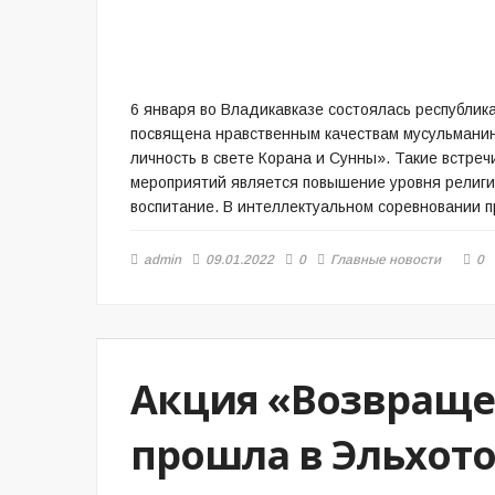
6 января во Владикавказе состоялась республик
посвящена нравственным качествам мусульманина
личность в свете Корана и Сунны». Такие встре
мероприятий является повышение уровня религи
воспитание. В интеллектуальном соревновании 
admin
09.01.2022
0
Главные новости
0
Акция «Возвраще
прошла в Эльхот