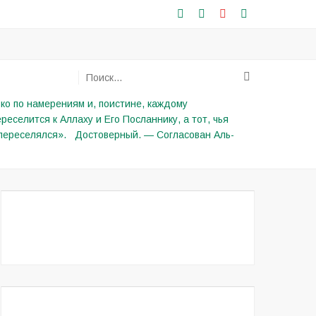
ько по намерениям и, поистине, каждому
реселится к Аллаху и Его Посланнику, а тот, чья
н переселялся». Достоверный. — Согласован Аль-
МУФТИИ РСО-АЛАНИЯ
РАСПИСАНИЕ ЗАНЯТИЙ В МЕЧЕТЯХ
РСО–АЛАНИЯ