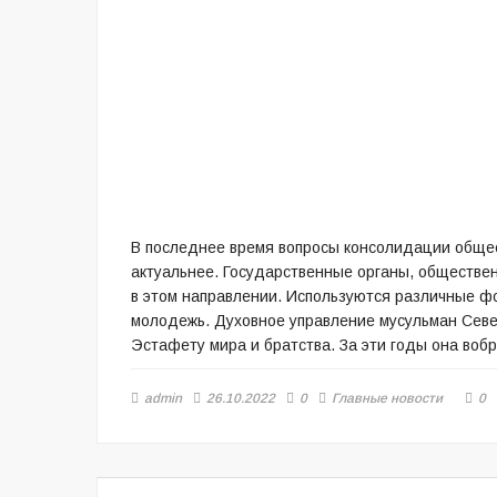
В последнее время вопросы консолидации общес
актуальнее. Государственные органы, обществен
в этом направлении. Используются различные ф
молодежь. Духовное управление мусульман Севе
Эстафету мира и братства. За эти годы она воб
admin
26.10.2022
0
Главные новости
0