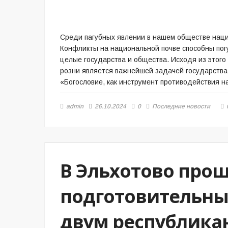
Среди пагубных явлении в нашем обществе наци
Конфликты на национальной почве способны пог
целые государства и общества. Исходя из этог
розни является важнейшей задачей государства
«Богословие, как инструмент противодействия н
admin
26.10.2024
0
Последние новости
В Эльхотово про
подготовительны
двум республика