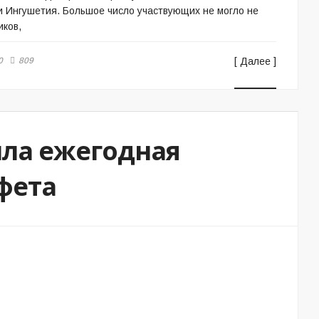
и Ингушетия. Большое число участвующих не могло не
иков,
0
809
[ Далее ]
шла ежегодная
фета