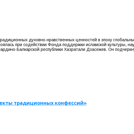
адиционных духовно-нравственных ценностей в эпоху глобальны
оялась при содействии Фонда поддержки исламской культуры, наук
бардино-Балкарской республики Хазратали Дзасежев. Он подчерк
оекты традиционных конфессий»