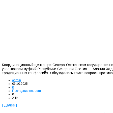
Координационный центр при Северо-Осетинском государственном
участвовали муфтий Республики Северная Осетия — Алания Хадж
традиционных конфессий». Обсуждались также вопросы противод
admin
09.10.2025
0
Последние новости
0
2.1K
[ Далее ]