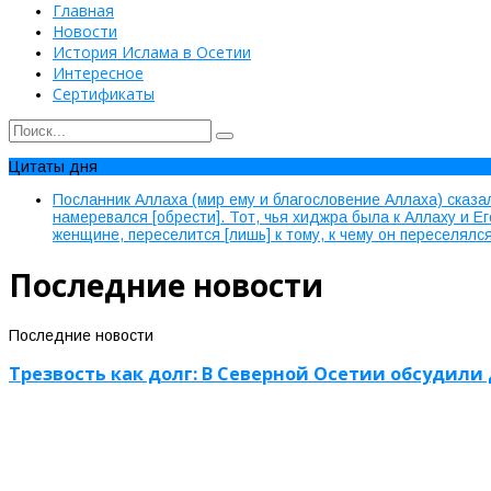
Главная
Новости
История Ислама в Осетии
Интересное
Сертификаты
Цитаты дня
Посланник Аллаха (мир ему и благословение Аллаха) сказал
намеревался [обрести]. Тот, чья хиджра была к Аллаху и Е
женщине, переселится [лишь] к тому, к чему он переселя
Последние новости
Последние новости
Трезвость как долг: В Северной Осетии обсудил