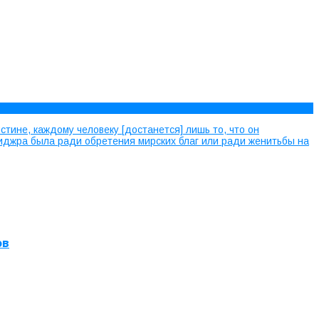
стине, каждому человеку [достанется] лишь то, что он
я хиджра была ради обретения мирских благ или ради женитьбы на
ов