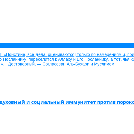
: «Поистине, все дела [оцениваются] только по намерениям и, пои
го Посланнику, переселится к Аллаху и Его Посланнику, а тот, чь
лся». Достоверный. — Согласован Аль-Бухари и Муслимом
и духовный и социальный иммунитет против порок