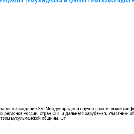
енция на тему «Идеалы и ценности ислама: одна 
ленарное заседание XVI Международной научно-практической кон
 регионов России, стран СНГ и дальнего зарубежья. Участники 
ством мусульманской общины. От