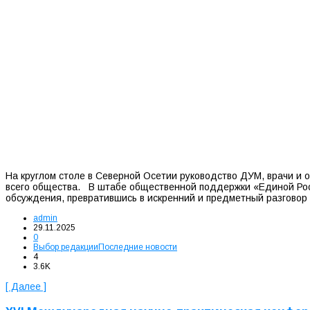
На круглом столе в Северной Осетии руководство ДУМ, врачи и 
всего общества. В штабе общественной поддержки «Единой Рос
обсуждения, превратившись в искренний и предметный разговор
admin
29.11.2025
0
Выбор редакции
Последние новости
4
3.6K
[ Далее ]