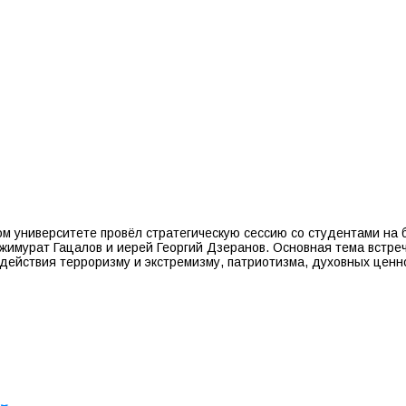
 университете провёл стратегическую сессию со студентами на б
имурат Гацалов и иерей Георгий Дзеранов. Основная тема встре
ействия терроризму и экстремизму, патриотизма, духовных ценн