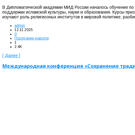
В Дипломатической академии МИД России началось обучение по
поддержки исламской культуры, науки и образования. Курсы при
изучают роль религиозных институтов в мировой политике; раз
admin
12.11.2025
0
Последние новости
1
2.4K
[ Далее ]
Международная конференция «Сохранение традиц