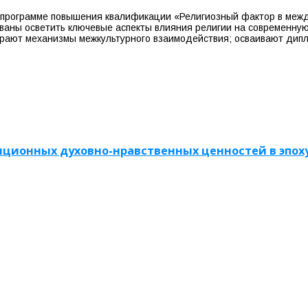
 программе повышения квалификации «Религиозный фактор в меж
званы осветить ключевые аспекты влияния религии на современну
бирают механизмы межкультурного взаимодействия; осваивают дип
ионных духовно-нравственных ценностей в эпоху