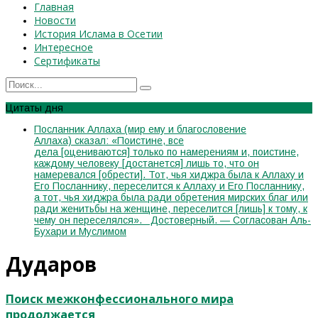
Главная
Новости
История Ислама в Осетии
Интересное
Сертификаты
Цитаты дня
Посланник Аллаха (мир ему и благословение
Аллаха) сказал: «Поистине, все
дела [оцениваются] только по намерениям и, поистине,
каждому человеку [достанется] лишь то, что он
намеревался [обрести]. Тот, чья хиджра была к Аллаху и
Его Посланнику, переселится к Аллаху и Его Посланнику,
а тот, чья хиджра была ради обретения мирских благ или
ради женитьбы на женщине, переселится [лишь] к тому, к
чему он переселялся». Достоверный. — Согласован Аль-
Бухари и Муслимом
Дударов
Поиск межконфессионального мира
продолжается