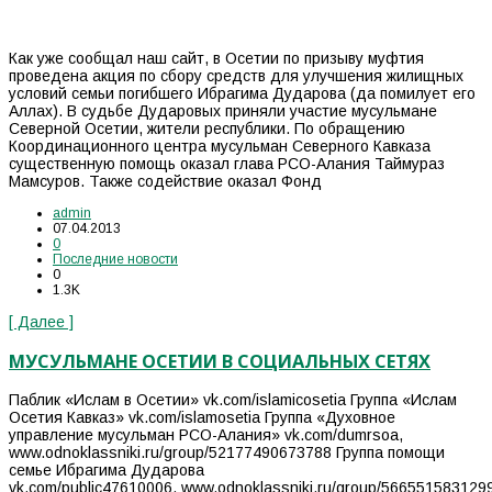
Как уже сообщал наш сайт, в Осетии по призыву муфтия
проведена акция по сбору средств для улучшения жилищных
условий семьи погибшего Ибрагима Дударова (да помилует его
Аллах). В судьбе Дударовых приняли участие мусульмане
Северной Осетии, жители республики. По обращению
Координационного центра мусульман Северного Кавказа
существенную помощь оказал глава РСО-Алания Таймураз
Мамсуров. Также содействие оказал Фонд
admin
07.04.2013
0
Последние новости
0
1.3K
[ Далее ]
МУСУЛЬМАНЕ ОСЕТИИ В СОЦИАЛЬНЫХ СЕТЯХ
Паблик «Ислам в Осетии» vk.com/islamicosetia Группа «Ислам
Осетия Кавказ» vk.com/islamosetia Группа «Духовное
управление мусульман РСО-Алания» vk.com/dumrsoa,
www.odnoklassniki.ru/group/52177490673788 Группа помощи
семье Ибрагима Дударова
vk.com/public47610006, www.odnoklassniki.ru/group/566551583129