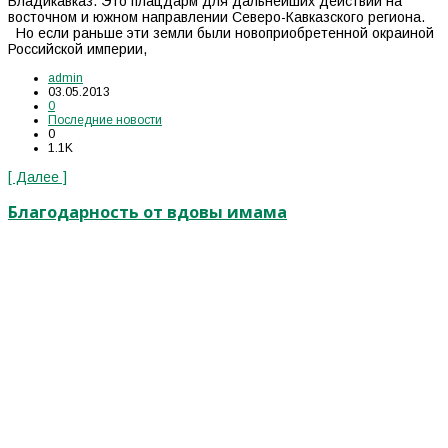
Владикавказ. Это плацдарм для дальнейших действий на
восточном и южном направлении Северо-Кавказского региона.
Но если раньше эти земли были новоприобретенной окраиной
Российской империи,
admin
03.05.2013
0
Последние новости
0
1.1K
[ Далее ]
Благодарность от вдовы имама