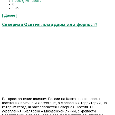
Последние новости
0
1.3K
[ Далее ]
Северная Осетия: плацдарм или форпост?
Распространение влияния России на Кавказ начиналось не с
восстания в Чечне и Дагестане, а с освоения территорий, на
которых сегодня располагается Северная Осетия. С
укрепления Кизлярско – Моздокской линии, с крепости