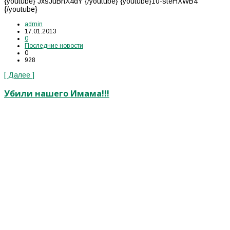
{youtube} JxsJuBnX4dY {/youtube} {youtube}10-steHXWB4
{/youtube}
admin
17.01.2013
0
Последние новости
0
928
[ Далее ]
Убили нашего Имама!!!