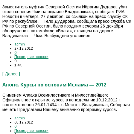
Заместитель муфтия Северной Осетии Ибрагим Дударов убит
около селения Чми на окраине Владикавказа, сообщает РИА
Новости в четверг, 27 декабря, со ссылкой на пресс-службу СК
РФ по республике. Тело Дударова, сообщила пресс-служба СК
РФ по Северной Осетии, было поздним вечером 26 декабря
обнаружено в автомобиле «Волга», стоящем на дороге
Владикавказ — Чми. Возбуждено уголовное
admin
27.12.2012
0
Последние новости
0
1.4K
[ Далее ]
Анонс. Курсы по основам Ислама — 2012
С именем Аллаха Всемилостивого и Милостивейшего
Официальное открытие курсов в понедельник 10.12.2012 г.
соответственно 26.01.1434 г.х. Место: г.Владикавказ, Соборная
мечеть Предлагаем Вашему вниманию программу курсов.
admin
06.12.2012
0
Последние новости