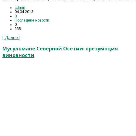
admin
04.04.2013
0
Последние новости
0
935
[ Далее ]
Мусульмане Северной Осетии: презумпция
виновности