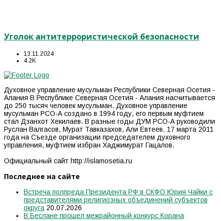
Уголок антитеррористической безопасности
13.11.2024
4.2K
Духовное управление мусульман Республики Северная Осетия -
Алания В Республике Северная Осетия - Алания насчитывается
до 250 тысяч человек мусульман. Духовное управление
мусульман РСО-А создано в 1994 году, его первым муфтием
стал Дзанхот Хекилаев. В разные годы ДУМ РСО-А руководили
Руслан Валгасов, Мурат Тавказахов, Али Евтеев. 17 марта 2011
года на Съезде организации председателем духовного
управления, муфтием избран Хаджимурат Гацалов.
Официальный сайт http://islamosetia.ru
Последнее на сайте
Встреча полпреда Президента РФ в СКФО Юрия Чайки с
представителями религиозных объединений субъектов
округа
20.07.2026
В Беслане прошел межрайонный конкурс Корана