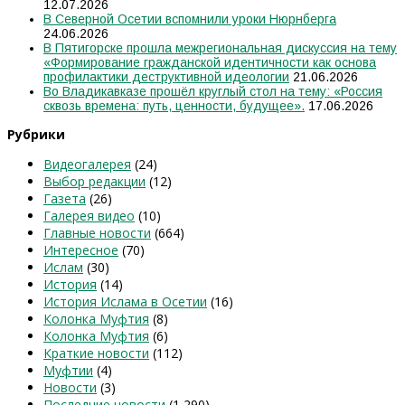
12.07.2026
В Северной Осетии вспомнили уроки Нюрнберга
24.06.2026
В Пятигорске прошла межрегиональная дискуссия на тему
«Формирование гражданской идентичности как основа
профилактики деструктивной идеологии
21.06.2026
Во Владикавказе прошёл круглый стол на тему: «Россия
сквозь времена: путь, ценности, будущее».
17.06.2026
Рубрики
Видеогалерея
(24)
Выбор редакции
(12)
Газета
(26)
Галерея видео
(10)
Главные новости
(664)
Интересное
(70)
Ислам
(30)
История
(14)
История Ислама в Осетии
(16)
Колонка Муфтия
(8)
Колонка Муфтия
(6)
Краткие новости
(112)
Муфтии
(4)
Новости
(3)
Последние новости
(1 290)