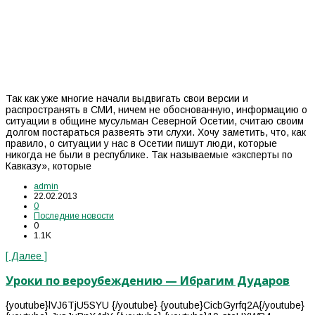
Так как уже многие начали выдвигать свои версии и
распространять в СМИ, ничем не обоснованную, информацию о
ситуации в общине мусульман Северной Осетии, считаю своим
долгом постараться развеять эти слухи. Хочу заметить, что, как
правило, о ситуации у нас в Осетии пишут люди, которые
никогда не были в республике. Так называемые «эксперты по
Кавказу», которые
admin
22.02.2013
0
Последние новости
0
1.1K
[ Далее ]
Уроки по вероубеждению — Ибрагим Дударов
{youtube}lVJ6TjU5SYU {/youtube} {youtube}CicbGyrfq2A{/youtube}