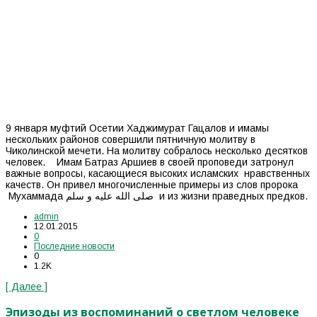
9 января муфтий Осетии Хаджимурат Гацалов и имамы
нескольких районов совершили пятничную молитву в
Чиколинской мечети. На молитву собралось несколько десятков
человек. Имам Батраз Аршиев в своей проповеди затронул
важные вопросы, касающиеся высоких исламских нравственных
качеств. Он привел многочисленные примеры из слов пророка
Мухаммада صلى الله عليه و سلم и из жизни праведных предков.
admin
12.01.2015
0
Последние новости
0
1.2K
[ Далее ]
Эпизоды из воспоминаний о светлом человеке