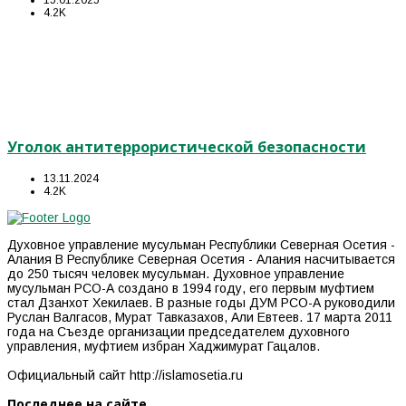
4.2K
Уголок антитеррористической безопасности
13.11.2024
4.2K
Духовное управление мусульман Республики Северная Осетия -
Алания В Республике Северная Осетия - Алания насчитывается
до 250 тысяч человек мусульман. Духовное управление
мусульман РСО-А создано в 1994 году, его первым муфтием
стал Дзанхот Хекилаев. В разные годы ДУМ РСО-А руководили
Руслан Валгасов, Мурат Тавказахов, Али Евтеев. 17 марта 2011
года на Съезде организации председателем духовного
управления, муфтием избран Хаджимурат Гацалов.
Официальный сайт http://islamosetia.ru
Последнее на сайте