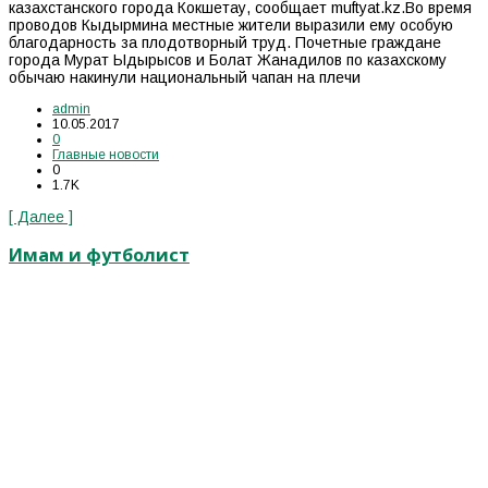
казахстанского города Кокшетау, сообщает muftyat.kz.Во время
проводов Кыдырмина местные жители выразили ему особую
благодарность за плодотворный труд. Почетные граждане
города Мурат Ыдырысов и Болат Жанадилов по казахскому
обычаю накинули национальный чапан на плечи
admin
10.05.2017
0
Главные новости
0
1.7K
[ Далее ]
Имам и футболист