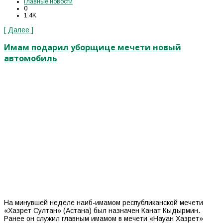
Главные новости
0
1.4K
[ Далее ]
Имам подарил уборщице мечети новый
автомобиль
На минувшей неделе наиб-имамом республиканской мечети
«Хазрет Султан» (Астана) был назначен Канат Кыдырмин.
Ранее он служил главным имамом в мечети «Науан Хазрет»