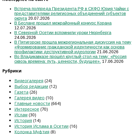
Встреча полпреда Президента РФ в СКФО Юрия Чайки с
представителями религиозных объединений субъектов
округа
20.07.2026
В Беслане прошел межрайонный конкурс Корана
12.07.2026
В Северной Осетии вспомнили уроки Нюрнберга
24.06.2026
В Пятигорске прошла межрегиональная дискуссия на тему
«Формирование гражданской идентичности как основа
профилактики деструктивной идеологии
21.06.2026
Во Владикавказе прошёл круглый стол на тему: «Россия
сквозь времена: путь, ценности, будущее».
17.06.2026
Рубрики
Видеогалерея
(24)
Выбор редакции
(12)
Газета
(26)
Галерея видео
(10)
Главные новости
(664)
Интересное
(70)
Ислам
(30)
История
(14)
История Ислама в Осетии
(16)
Колонка Муфтия
(8)