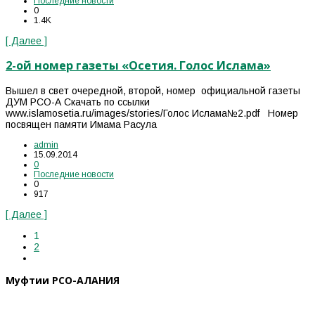
Последние новости
0
1.4K
[ Далее ]
2-ой номер газеты «Осетия. Голос Ислама»
Вышел в свет очередной, второй, номер официальной газеты
ДУМ РСО-А Скачать по ссылки
www.islamosetia.ru/images/stories/Голос Ислама№2.pdf Номер
посвящен памяти Имама Расула
admin
15.09.2014
0
Последние новости
0
917
[ Далее ]
1
2
Муфтии РСО-АЛАНИЯ