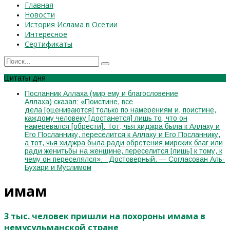
Главная
Новости
История Ислама в Осетии
Интересное
Сертификаты
Цитаты дня
Посланник Аллаха (мир ему и благословение
Аллаха) сказал: «Поистине, все
дела [оцениваются] только по намерениям и, поистине,
каждому человеку [достанется] лишь то, что он
намеревался [обрести]. Тот, чья хиджра была к Аллаху и
Его Посланнику, переселится к Аллаху и Его Посланнику,
а тот, чья хиджра была ради обретения мирских благ или
ради женитьбы на женщине, переселится [лишь] к тому, к
чему он переселялся». Достоверный. — Согласован Аль-
Бухари и Муслимом
имам
3 тыс. человек пришли на похороны имама в
немусульманской стране