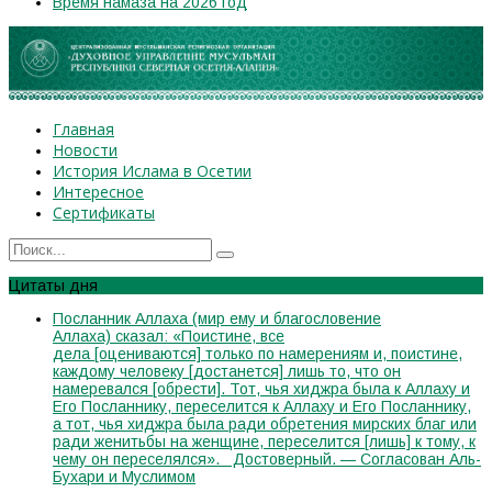
Время намаза на 2026 год
Главная
Новости
История Ислама в Осетии
Интересное
Сертификаты
Цитаты дня
Посланник Аллаха (мир ему и благословение
Аллаха) сказал: «Поистине, все
дела [оцениваются] только по намерениям и, поистине,
каждому человеку [достанется] лишь то, что он
намеревался [обрести]. Тот, чья хиджра была к Аллаху и
Его Посланнику, переселится к Аллаху и Его Посланнику,
а тот, чья хиджра была ради обретения мирских благ или
ради женитьбы на женщине, переселится [лишь] к тому, к
чему он переселялся». Достоверный. — Согласован Аль-
Бухари и Муслимом