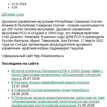
13.11.2024
4.2K
Духовное управление мусульман Республики Северная Осетия -
Алания В Республике Северная Осетия - Алания насчитывается
до 250 тысяч человек мусульман. Духовное управление
мусульман РСО-А создано в 1994 году, его первым муфтием
стал Дзанхот Хекилаев. В разные годы ДУМ РСО-А руководили
Руслан Валгасов, Мурат Тавказахов, Али Евтеев. 17 марта 2011
года на Съезде организации председателем духовного
управления, муфтием избран Хаджимурат Гацалов.
Официальный сайт http://islamosetia.ru
Последнее на сайте
Встреча полпреда Президента РФ в СКФО Юрия Чайки с
представителями религиозных объединений субъектов
округа
20.07.2026
В Беслане прошел межрайонный конкурс Корана
12.07.2026
В Северной Осетии вспомнили уроки Нюрнберга
24.06.2026
В Пятигорске прошла межрегиональная дискуссия на тему
«Формирование гражданской идентичности как основа
профилактики деструктивной идеологии
21.06.2026