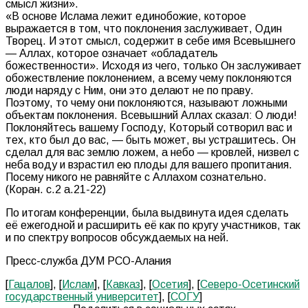
смысл жизни».
«В основе Ислама лежит единобожие, которое
выражается в том, что поклонения заслуживает, Один
Творец. И этот смысл, содержит в себе имя Всевышнего
— Аллах, которое означает «обладатель
божественности». Исходя из чего, только Он заслуживает
обожествление поклонением, а всему чему поклоняются
люди наряду с Ним, они это делают не по праву.
Поэтому, то чему они поклоняются, называют ложными
объектам поклонения. Всевышний Аллах сказал: О люди!
Поклоняйтесь вашему Господу, Который сотворил вас и
тех, кто был до вас, — быть может, вы устрашитесь. Он
сделал для вас землю ложем, а небо — кровлей, низвел с
неба воду и взрастил ею плоды для вашего пропитания.
Посему никого не равняйте с Аллахом сознательно.
(Коран. с.2 а.21-22)
По итогам конференции, была выдвинута идея сделать
её ежегодной и расширить её как по кругу участников, так
и по спектру вопросов обсуждаемых на ней.
Пресс-служба ДУМ РСО-Алания
[
Гацалов
], [
Ислам
], [
Кавказ
], [
Осетия
], [
Северо-Осетинский
государственный университет
], [
СОГУ
]