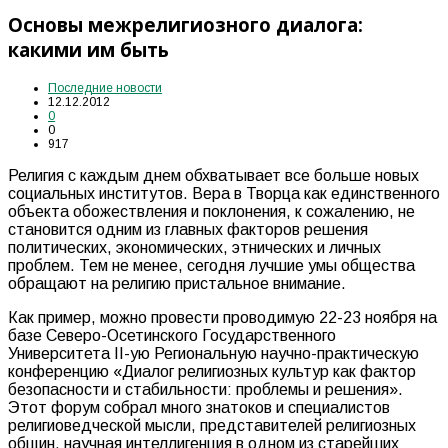
Основы межрелигиозного диалога:
какими им быть
Последние новости
12.12.2012
0
0
917
Религия с каждым днем обхватывает все больше новых
социальных институтов. Вера в Творца как единственного
объекта обожествления и поклонения, к сожалению, не
становится одним из главных факторов решения
политических, экономических, этнических и личных
проблем. Тем не менее, сегодня лучшие умы общества
обращают на религию пристальное внимание.
Как пример, можно провести проводимую 22-23 ноября на
базе Северо-Осетинского Государственного
Университета II-ую Региональную научно-практическую
конференцию «Диалог религиозных культур как фактор
безопасности и стабильности: проблемы и решения».
Этот форум собрал много знатоков и специалистов
религиоведческой мысли, представителей религиозных
общин, научная интеллигенция в одном из старейших