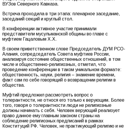
ВУЗов Северного Кавказа.
Встреча проходила в три этапа: пленарное заседание,
заседаний секций и круглый стол.
В конференции активное участие принимали
представители мусульманской общины во главе с
муфтием Гацаловым Х.Х.
В своем приветственном слове Председатель ДУМ РСО-
Алания, сопредседатель Совета муфтиев России,
анализируя состояние общественных отношений, в том
числе и общественно-религиозных, отметил, что
проведение конференции в таком уникальном формате:
общественность, науки, религия – знамение времени,
факт сам по себе говорящий о возвращении религии в
общества.
Муфтий предложил рассмотреть вопрос о
толерантности, не относя его только к верующим. Более
того, говоря о толерантности люди не религиозные
должны начинать с себя. Человек верующий реализует
право данное ему главным законом страны на
соблюдение религиозных предписаний в рамках
Конституций РФ. Человек, не практикующий религию и не