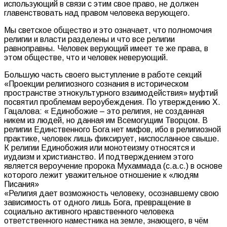
использующий в связи с этим свое право, не должен
главенствовать над правом человека верующего.
Мы светское общество и это означает, что полномочия
религии и власти разделены и что все религии
равноправны. Человек верующий имеет те же права, в
этом обществе, что и человек неверующий.
Большую часть своего выступление в работе секций
«Проекции религиозного сознания в историческом
пространстве этнокультурного взаимодействия» муфтий
посвятил проблемам вероубеждения. По утверждению Х.
Гацалова: « Единобожие – это религия, не созданная
никем из людей, но данная им Всемогущим Творцом. В
религии Единственного Бога нет мифов, ибо в религиозной
практике, человек лишь фиксирует, ниспосланное свыше.
К религии Единобожия или монотеизму относятся и
иудаизм и христианство. И подтверждением этого
является вероучение пророка Мухаммада (с.а.с.) в основе
которого лежит уважительное отношение к «людям
Писания»
«Религия дает возможность человеку, осознавшему свою
зависимость от одного лишь Бога, превращение в
социально активного нравственного человека
ответственного наместника на земле, знающего, в чём