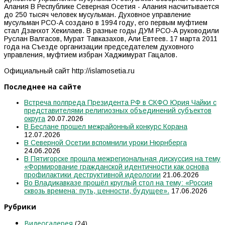
Алания В Республике Северная Осетия - Алания насчитывается
до 250 тысяч человек мусульман. Духовное управление
мусульман РСО-А создано в 1994 году, его первым муфтием
стал Дзанхот Хекилаев. В разные годы ДУМ РСО-А руководили
Руслан Валгасов, Мурат Тавказахов, Али Евтеев. 17 марта 2011
года на Съезде организации председателем духовного
управления, муфтием избран Хаджимурат Гацалов.
Официальный сайт http://islamosetia.ru
Последнее на сайте
Встреча полпреда Президента РФ в СКФО Юрия Чайки с
представителями религиозных объединений субъектов
округа
20.07.2026
В Беслане прошел межрайонный конкурс Корана
12.07.2026
В Северной Осетии вспомнили уроки Нюрнберга
24.06.2026
В Пятигорске прошла межрегиональная дискуссия на тему
«Формирование гражданской идентичности как основа
профилактики деструктивной идеологии
21.06.2026
Во Владикавказе прошёл круглый стол на тему: «Россия
сквозь времена: путь, ценности, будущее».
17.06.2026
Рубрики
Видеогалерея
(24)