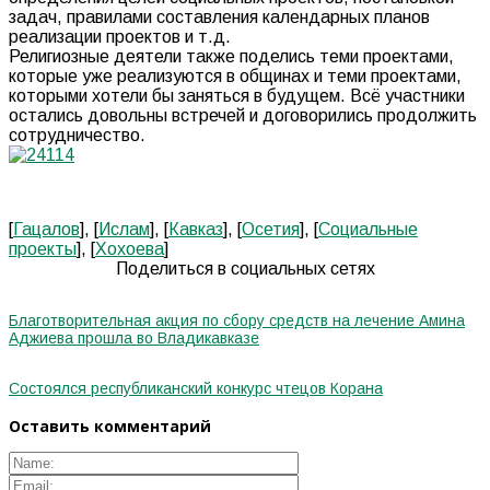
задач, правилами составления календарных планов
реализации проектов и т.д.
Религиозные деятели также поделись теми проектами,
которые уже реализуются в общинах и теми проектами,
которыми хотели бы заняться в будущем. Всё участники
остались довольны встречей и договорились продолжить
сотрудничество.
[
Гацалов
], [
Ислам
], [
Кавказ
], [
Осетия
], [
Социальные
проекты
], [
Хохоева
]
Поделиться в социальных сетях
Благотворительная акция по сбору средств на лечение Амина
Аджиева прошла во Владикавказе
Состоялся республиканский конкурс чтецов Корана
Оставить комментарий