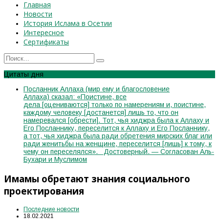
Главная
Новости
История Ислама в Осетии
Интересное
Сертификаты
Цитаты дня
Посланник Аллаха (мир ему и благословение
Аллаха) сказал: «Поистине, все
дела [оцениваются] только по намерениям и, поистине,
каждому человеку [достанется] лишь то, что он
намеревался [обрести]. Тот, чья хиджра была к Аллаху и
Его Посланнику, переселится к Аллаху и Его Посланнику,
а тот, чья хиджра была ради обретения мирских благ или
ради женитьбы на женщине, переселится [лишь] к тому, к
чему он переселялся». Достоверный. — Согласован Аль-
Бухари и Муслимом
Имамы обретают знания социального
проектирования
Последние новости
18.02.2021