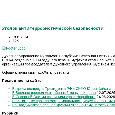
Уголок антитеррористической безопасности
13.11.2024
4.2K
Духовное управление мусульман Республики Северная Осетия - А
РСО-А создано в 1994 году, его первым муфтием стал Дзанхот Х
организации председателем духовного управления, муфтием из
Официальный сайт http://islamosetia.ru
Последнее на сайте
Встреча полпреда Президента РФ в СКФО Юрия Чайки с пр
В Беслане прошел межрайонный конкурс Корана
12.07.202
В Северной Осетии вспомнили уроки Нюрнберга
24.06.2026
В Пятигорске прошла межрегиональная дискуссия на тему
Во Владикавказе прошёл круглый стол на тему: «Россия скв
Рубрики