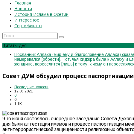
Главная
Новости
История Ислама в Осетии
Интересное
Сертификаты
Цитаты дня
Посланник Аллаха (мир ему и благословение Аллаха) сказал
намеревался [обрести]. Тот, чья хиджра была к Аллаху и Е
женщине, переселится [лишь] к тому, к чему он переселя
Совет ДУМ обсудил процесс паспортизаци
Последние новости
12.06.2021
0
0
1.1K
9-го июня состоялось очередное заседание Совета Духов
дня были аттестация имамов и процесс паспортизации меч
антитеррористической защищенности религиозных объекто