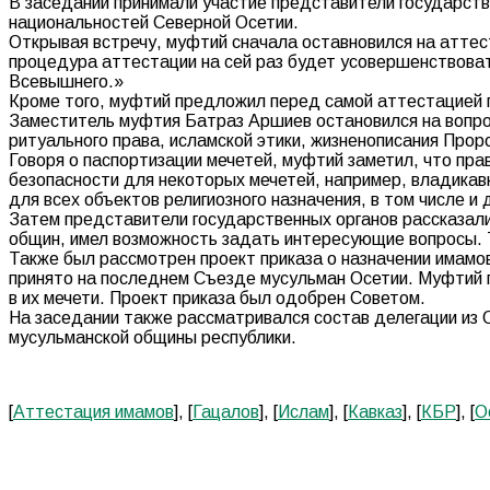
В заседании принимали участие представители государст
национальностей Северной Осетии.
Открывая встречу, муфтий сначала оставновился на аттес
процедура аттестации на сей раз будет усовершенствоват
Всевышнего.»
Кроме того, муфтий предложил перед самой аттестацией п
Заместитель муфтия Батраз Аршиев остановился на вопро
ритуального права, исламской этики, жизненописания Про
Говоря о паспортизации мечетей, муфтий заметил, что пр
безопасности для некоторых мечетей, например, владикавк
для всех объектов религиозного назначения, в том числе и
Затем представители государственных органов рассказал
общин, имел возможность задать интересующие вопросы. 
Также был рассмотрен проект приказа о назначении имамо
принято на последнем Съезде мусульман Осетии. Муфтий 
в их мечети. Проект приказа был одобрен Советом.
На заседании также рассматривался состав делегации из
мусульманской общины республики.
[
Аттестация имамов
], [
Гацалов
], [
Ислам
], [
Кавказ
], [
КБР
], [
О