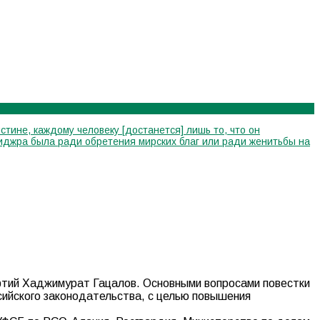
стине, каждому человеку [достанется] лишь то, что он
я хиджра была ради обретения мирских благ или ради женитьбы на
фтий Хаджимурат Гацалов. Основными вопросами повестки
сийского законодательства, с целью повышения