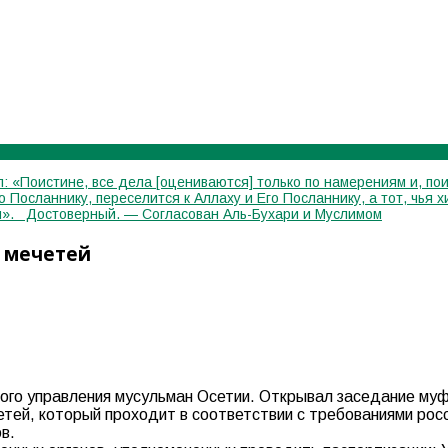
: «Поистине, все дела [оцениваются] только по намерениям и, пои
го Посланнику, переселится к Аллаху и Его Посланнику, а тот, чь
лся». Достоверный. — Согласован Аль-Бухари и Муслимом
и мечетей
ного управления мусульман Осетии. Открывал заседание му
етей, который проходит в соответствии с требованиями рос
в.