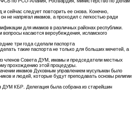
 УФСБ по РСО-Алания, Росгвардия, Министерство по делам
 и сейчас следует повторить ее снова. Конечно,
н не напрягал имамов, а проходил с легкостью ради
ификации для имамов в различных районах республики.
и вопросы касаются вероубеждения, исламского
ледние три года сделали паспорта
делать такие паспорта не только для больших мечетей, а
 из членов Совета ДУМ, имамы и председатели местных
ому прохождению этой процедуры.
значении имамов Духовным управлением мусульман было
иков и людей, которые будут преподавать основы религии
я ДУМ КБР. Делегация была собрана из старейшин