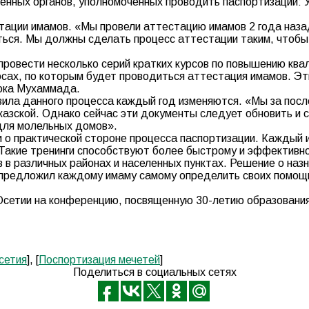
венных органов, уполномоченных проводить паспортизации:
тации имамов. «Мы провели аттестацию имамов 2 года назад
ься. Мы должны сделать процесс аттестации таким, чтобы о
ровести несколько серий кратких курсов по повышению квал
сах, по которым будет проводиться аттестация имамов. Эт
рока Мухаммада.
авила данного процесса каждый год изменяются. «Мы за пос
азской. Однако сейчас эти документы следует обновить и с
 для молельных домов».
и о практической стороне процесса паспортизации. Каждый
Такие тренинги способствуют более быстрому и эффективн
в в различных районах и населенных пунктах. Решение о на
предложил каждому имаму самому определить своих помощн
 Осетии на конференцию, посвященную 30-летию образовани
сетия
], [
Поспортизация мечетей
]
Поделиться в социальных сетях