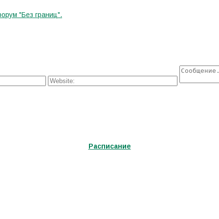
орум "Без границ".
Расписание