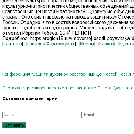
деятелей культуры, образования, просвещения, защитнико
и культурно-патриотических общественных объединений д
нравственные ценности и патриотизм. «Движение объединя
страны. Оно ориентировано на помощь защитникам Отечеств
России. Отрадно, что в состав всероссийского движения в
фронта” одобрена и поддержана. Уверен, задача – объедин
отметил Ибрагим Гобеев. 15-Й РЕГИОН
Подробнее: https://region15.ru/v-severnoj-osetii-poyavitsya-dvi
[
Гацалов
], [
Гацалов Хаджимурат
], [
Ислам
], [
Кавказ
], [
Культ
Конференция "Защита духовно-нравственных ценностей России"
Состоялось расширенное отчетное заседание Совета Духовного 
Оставить комментарий