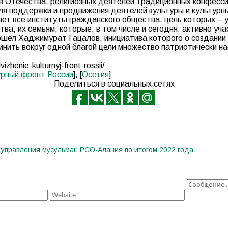
в Отечества, религиозных деятелей традиционных конфессий
ля поддержки и продвижения деятелей культуры и культурн
ет все институты гражданского общества, цель которых – у
а, их семьям, которые, в том числе и сегодня, активно уч
ошел Хаджимурат Гацалов, инициатива которого о создании 
ить вокруг одной благой цели множество патриотически нас
zhenie-kulturnyj-front-rossii/
урный фронт России
], [
Осетия
]
Поделиться в социальных сетях
управления мусульман РСО-Алания по итогом 2022 года