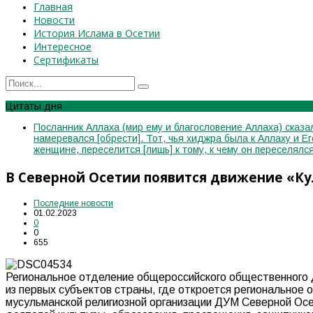
Главная
Новости
История Ислама в Осетии
Интересное
Сертификаты
Цитаты дня
Посланник Аллаха (мир ему и благословение Аллаха) сказал
намеревался [обрести]. Тот, чья хиджра была к Аллаху и Е
женщине, переселится [лишь] к тому, к чему он переселя
В Северной Осетии появится движение «К
Последние новости
01.02.2023
0
0
655
Региональное отделение общероссийского общественного 
из первых субъектов страны, где откроется региональное
мусульманской религиозной организации ДУМ Северной Ос