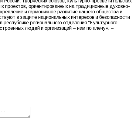
 России, творческих союзов, культурно-просветительских
ых проектов, ориентированных на традиционные духовно-
крепление и гармоничное развитие нашего общества и
аствуют в защите национальных интересов и безопасности
в республике регионального отделения “Культурного
троенных людей и организаций – нам по плечу», –