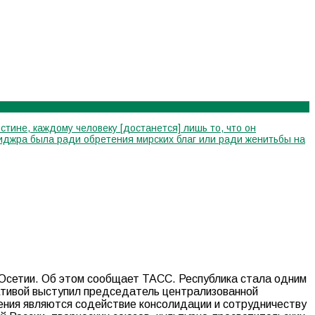
стине, каждому человеку [достанется] лишь то, что он
я хиджра была ради обретения мирских благ или ради женитьбы на
 Осетии. Об этом сообщает ТАСС. Республика стала одним
иативой выступил председатель централизованной
ения являются содействие консолидации и сотрудничеству