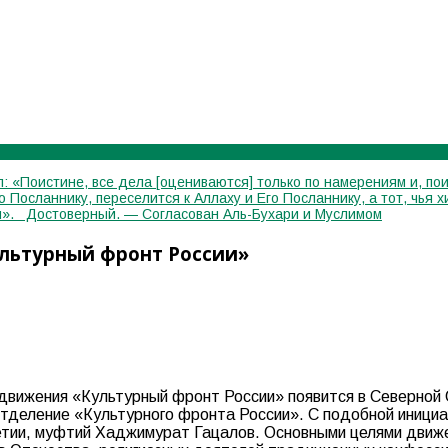
: «Поистине, все дела [оцениваются] только по намерениям и, пои
го Посланнику, переселится к Аллаху и Его Посланнику, а тот, чь
лся». Достоверный. — Согласован Аль-Бухари и Муслимом
ультурный фронт России»
движения «Культурный фронт России» появится в Северной
 отделение «Культурного фронта России». С подобной иниц
етии, муфтий Хаджимурат Гацалов. Основными целями движ