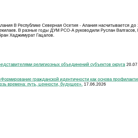
лания В Республике Северная Осетия - Алания насчитывается до 
екилаев. В разные годы ДУМ РСО-А руководили Руслан Валгасов, 
бран Хаджимурат Гацалов.
едставителями религиозных объединений субъектов округа
20.07
6
 «Формирование гражданской идентичности как основа профилакти
озь времена: путь, ценности, будущее».
17.06.2026