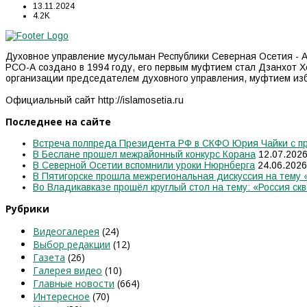
13.11.2024
4.2K
Духовное управление мусульман Республики Северная Осетия - А
РСО-А создано в 1994 году, его первым муфтием стал Дзанхот Х
организации председателем духовного управления, муфтием из
Официальный сайт http://islamosetia.ru
Последнее на сайте
Встреча полпреда Президента РФ в СКФО Юрия Чайки с пр
В Беслане прошел межрайонный конкурс Корана
12.07.202
В Северной Осетии вспомнили уроки Нюрнберга
24.06.2026
В Пятигорске прошла межрегиональная дискуссия на тему
Во Владикавказе прошёл круглый стол на тему: «Россия скв
Рубрики
Видеогалерея
(24)
Выбор редакции
(12)
Газета
(26)
Галерея видео
(10)
Главные новости
(664)
Интересное
(70)