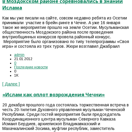
В Моздокском районе соревновались в знании
Ислама
Как мы уже писали на сайте, совсем недавно ребята из Осетии
принимали участие в брейн-ринге в Чечне. А уже 16 января
такое же мероприятие прошло на земле Осетии. Мусульманская
общественность Моздокского района после проведения
внутриобщинных конкурсов провела районный конкурс.
Мероприятие было организовано по типу телепрограммы «Своя
игра» и состояла из трех туров. Жюри возглавил Джабраил
admin
21.01.2012
0
Последние новости
0
1K
[ Далее ]
«Ислам как оплот возрождения Чечни»
20 декабря прошлого года состоялась торжественная встреча в
честь 20-тилетия Духовного управления мусульман Чеченской
Республики. Среди гостей мероприятия были председатель
Координационного центра мусульман Северного Кавказа
Исмаил Бердиев, архиепископ Владикавказский и
Махачкалинский Зосима, муфтии республик, заместитель