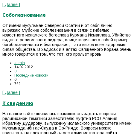
[ Далее ]
Соболезнование
От имени мусульман Северной Осетии и от себя лично
выражаю глубокие соболезнования в связи с гибелью
известного исламского богослова Курмана Исмаилова. Убийство
видного религиозного лидера, олицетворявшего собой пример
богобоязненности и благонравия, – это вызов всем здоровым
силам общества. В хадисах и в аятах Священного Корана очень
много говорится о том, что тот, кто прольет кровь
admin
14.02.2012
0
Последние новости
0
762
[ Далее ]
К сведению
На нашем сайте появилась возможность задать вопросы
религиозной тематики заместителю муфтия РСО-Алания
Ибрагиму Дударову, выпускнику исламского университета имени
Мухаммада ибн ас-Сауда в Эр-Рияде. Вопросы можно
присылать на электронный адрес администратора сайта: