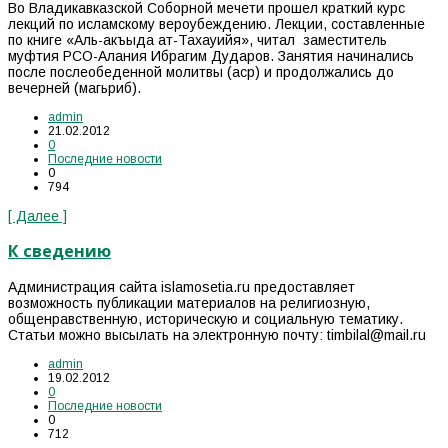
Во Владикавказской Соборной мечети прошел краткий курс
лекций по исламскому вероубеждению. Лекции, составленные
по книге «Аль-акъыда ат-Тахауийя», читал заместитель
муфтия РСО-Алания Ибрагим Дударов. Занятия начинались
после послеобеденной молитвы (аср) и продолжались до
вечерней (магьриб).
admin
21.02.2012
0
Последние новости
0
794
[ Далее ]
К сведению
Администрация сайта islamosetia.ru предоставляет
возможность публикации материалов на религиозную,
общенравственную, историческую и социальную тематику.
Статьи можно высылать на электронную почту: timbilal@mail.ru
admin
19.02.2012
0
Последние новости
0
712