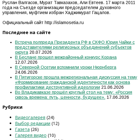
Руслан Валгасов, Мурат Тавказахов, Али Евтеев. 17 марта 2011
года на Съезде организации председателем духовного
управления, муфтием избран Хаджимурат Гацалов.
Официальный сайт http://islamosetia.ru
Последнее на сайте
Встреча полпреда Президента РФ в СКФО Юрия Чайки с
представителями религиозных объединений субъектов
округа
20.07.2026
В Беслане прошел межрайонный конкурс Корана
12.07.2026
В Северной Осетии вспомнили уроки Нюрнберга
24.06.2026
В Пятигорске прошла межрегиональная дискуссия на тему
«Формирование гражданской идентичности как основа
профилактики деструктивной идеологии
21.06.2026
Во Владикавказе прошёл круглый стол на тему: «Россия
сквозь времена: путь, ценности, будущее».
17.06.2026
Рубрики
Видеогалерея
(24)
Выбор редакции
(12)
Газета
(26)
Галерея видео
(10)