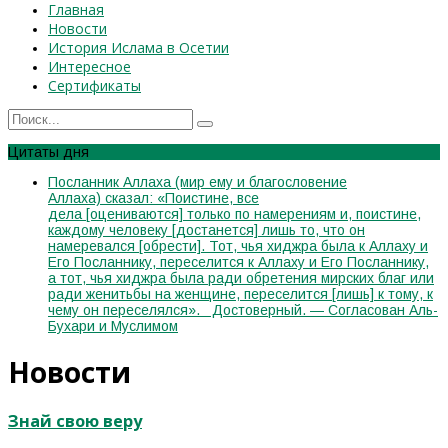
Главная
Новости
История Ислама в Осетии
Интересное
Сертификаты
Цитаты дня
Посланник Аллаха (мир ему и благословение
Аллаха) сказал: «Поистине, все
дела [оцениваются] только по намерениям и, поистине,
каждому человеку [достанется] лишь то, что он
намеревался [обрести]. Тот, чья хиджра была к Аллаху и
Его Посланнику, переселится к Аллаху и Его Посланнику,
а тот, чья хиджра была ради обретения мирских благ или
ради женитьбы на женщине, переселится [лишь] к тому, к
чему он переселялся». Достоверный. — Согласован Аль-
Бухари и Муслимом
Новости
Знай свою веру