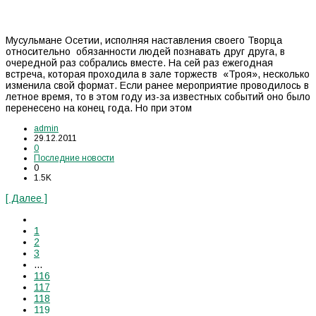
Мусульмане Осетии, исполняя наставления своего Творца
относительно обязанности людей познавать друг друга, в
очередной раз собрались вместе. На сей раз ежегодная
встреча, которая проходила в зале торжеств «Троя», несколько
изменила свой формат. Если ранее мероприятие проводилось в
летное время, то в этом году из-за известных событий оно было
перенесено на конец года. Но при этом
admin
29.12.2011
0
Последние новости
0
1.5K
[ Далее ]
1
2
3
…
116
117
118
119